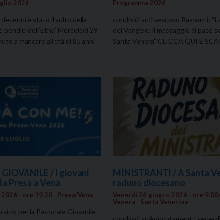
glio 2026
Programma 2026
decenni è stato il volto della
condividi suIl vescovo Raspanti: “L
e pendici dell’Etna” Mercoledì 29
del Vangelo: il messaggio di pace s
nuto a mancare all’età di 85 anni
Santa Venera” CLICCA QUI E SC
IOVANILE / I giovani
MINISTRANTI / A Santa Ven
a Presa a Vena
raduno diocesano
 2026 - ore 19.30 - Presa/Vena
Venerdì 26 giugno 2026 - ore 9.00/
Venera - Santa Venerina
ervizio per la Pastorale Giovanile
condividi suAppuntamento venerdì