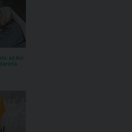
io: ad Aci
idarietà