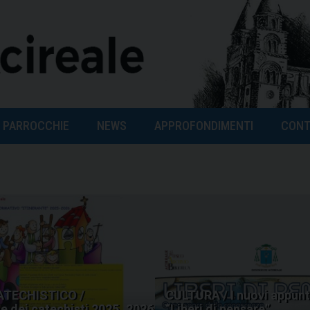
PARROCCHIE
NEWS
APPROFONDIMENTI
CONT
ATECHISTICO /
CULTURA / I nuovi appunt
 dei catechisti 2025_2026
“Liberi di pensare”