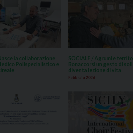
Nasce la collaborazione
SOCIALE / Agrumi e territor
edico Polispecialistico e
Bonaccorsi un gesto di sol
cireale
diventa lezione di vita
Febbraio 2026