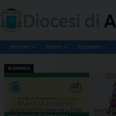
Skip
to
content
VESCOVO
DIOCESI
DOCUMENTI
IN EVIDENZA
MINISTERI ISTITUITI / Calendario
UFFICIO C
degli incontri di formazione
Formazione