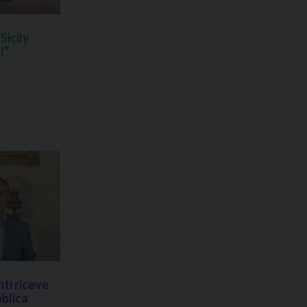
Sicily
l”
ti riceve
blica