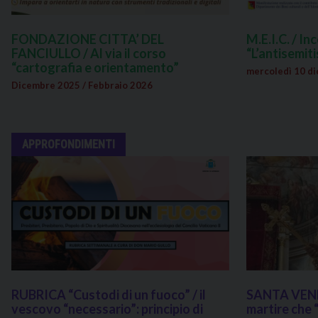
FONDAZIONE CITTA’ DEL
M.E.I.C. / In
FANCIULLO / Al via il corso
“L’antisemiti
“cartografia e orientamento”
mercoledì 10 di
Dicembre 2025 / Febbraio 2026
APPROFONDIMENTI
RUBRICA “Custodi di un fuoco” / il
SANTA VENER
vescovo “necessario”: principio di
martire che 