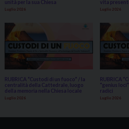
unità per la sua Chiesa
vita present
Luglio 2026
Luglio 2026
RUBRICA “Custodi di un fuoco” / la
RUBRICA “Cus
centralità della Cattedrale, luogo
“genius loci”
della memoria nella Chiesa locale
radici
Luglio 2026
Luglio 2026