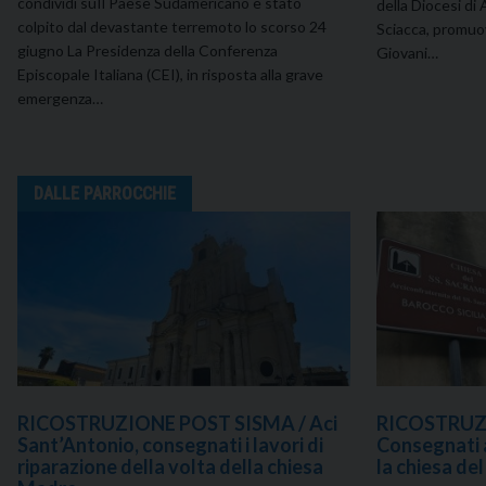
condividi suIl Paese Sudamericano è stato
della Diocesi di
colpito dal devastante terremoto lo scorso 24
Sciacca, promuo
giugno La Presidenza della Conferenza
Giovani…
Episcopale Italiana (CEI), in risposta alla grave
emergenza…
DALLE PARROCCHIE
RICOSTRUZIONE POST SISMA / Aci
RICOSTRUZ
Sant’Antonio, consegnati i lavori di
Consegnati a
riparazione della volta della chiesa
la chiesa de