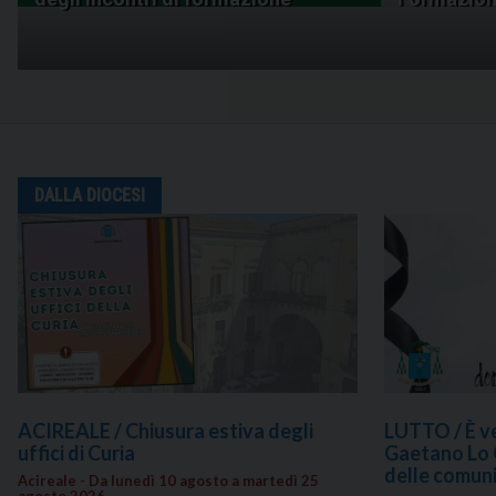
DALLA DIOCESI
ACIREALE / Chiusura estiva degli
LUTTO / È v
uffici di Curia
Gaetano Lo 
delle comuni
Acireale - Da lunedì 10 agosto a martedì 25
agosto 2026