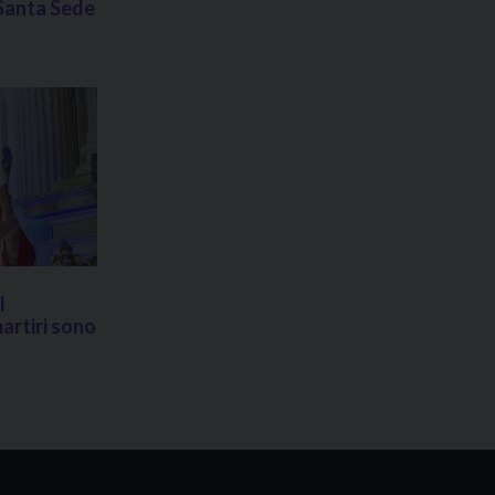
 Santa Sede
l
artiri sono