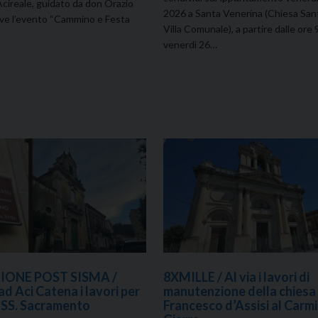
 Acireale, guidato da don Orazio
2026 a Santa Venerina (Chiesa San
ve l’evento “Cammino e Festa
Villa Comunale), a partire dalle ore 9
venerdì 26…
IONE POST SISMA /
8XMILLE / Al via i lavori di
d Aci Catena i lavori per
manutenzione della chiesa
l SS. Sacramento
Francesco d’Assisi al Carmi