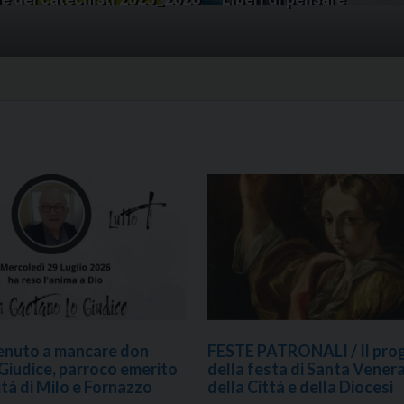
enuto a mancare don
FESTE PATRONALI / Il pr
Giudice, parroco emerito
della festa di Santa Vener
tà di Milo e Fornazzo
della Città e della Diocesi