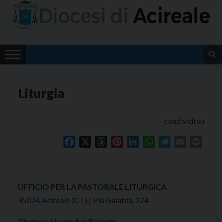
Skip
to
content
Liturgia
condividi su
Facebook
X
Threads
Pinterest
LinkedIn
WhatsApp
Telegram
Email
Print
UFFICIO PER LA PASTORALE LITURGICA
95024 Acireale (CT) | Via Galatea, 224
Direttore:
Strano don Roberto