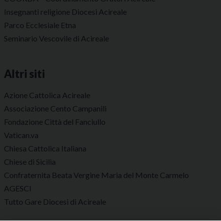
Insegnanti religione Diocesi Acireale
Parco Ecclesiale Etna
Seminario Vescovile di Acireale
Altri siti
Azione Cattolica Acireale
Associazione Cento Campanili
Fondazione Città del Fanciullo
Vatican.va
Chiesa Cattolica Italiana
Chiese di Sicilia
Confraternita Beata Vergine Maria del Monte Carmelo
AGESCI
Tutto Gare Diocesi di Acireale