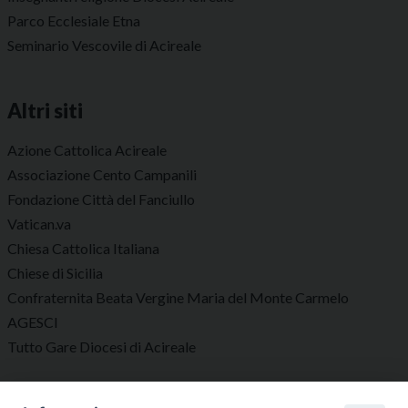
Parco Ecclesiale Etna
Seminario Vescovile di Acireale
Altri siti
Azione Cattolica Acireale
Associazione Cento Campanili
Fondazione Città del Fanciullo
Vatican.va
Chiesa Cattolica Italiana
Chiese di Sicilia
Confraternita Beata Vergine Maria del Monte Carmelo
AGESCI
Tutto Gare Diocesi di Acireale