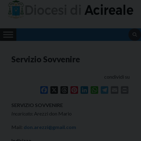
Skip
to
content
Servizio Sovvenire
condividi su
Facebook
X
Threads
Pinterest
LinkedIn
WhatsApp
Telegram
Email
Print
SERVIZIO SOVVENIRE
Incaricato:
Arezzi don Mario
Mail:
don.arezzi@gmail.com
Indirizzo