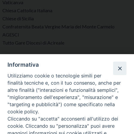
Vatican.va
Chiesa Cattolica Italiana
Chiese di Sicilia
Confraternita Beata Vergine Maria del Monte Carmelo
AGESCI
Tutto Gare Diocesi di Acireale
Seguici su
Informativa
Utilizziamo cookie o tecnologie simili per
finalità tecniche e, con il tuo consenso, anche per
altre finalità ("interazioni e funzionalità semplici",
"miglioramento dell'esperienza", "misurazione" e
Diocesi di Acireale
"targeting e pubblicità") come specificato nella
cookie policy.
Cliccando su "accetta" acconsenti all'utilizzo dei
cookie. Cliccando su "personalizza" puoi avere
maggiori informazioni sui cookie utilizzati e