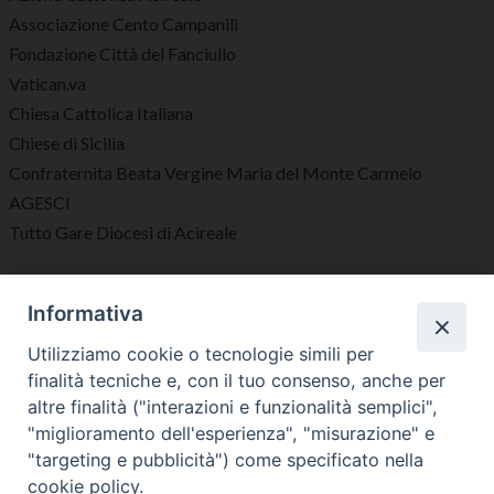
Associazione Cento Campanili
Fondazione Città del Fanciullo
Vatican.va
Chiesa Cattolica Italiana
Chiese di Sicilia
Confraternita Beata Vergine Maria del Monte Carmelo
AGESCI
Tutto Gare Diocesi di Acireale
Seguici su
Informativa
Utilizziamo cookie o tecnologie simili per
finalità tecniche e, con il tuo consenso, anche per
altre finalità ("interazioni e funzionalità semplici",
"miglioramento dell'esperienza", "misurazione" e
Diocesi di Acireale
"targeting e pubblicità") come specificato nella
cookie policy.