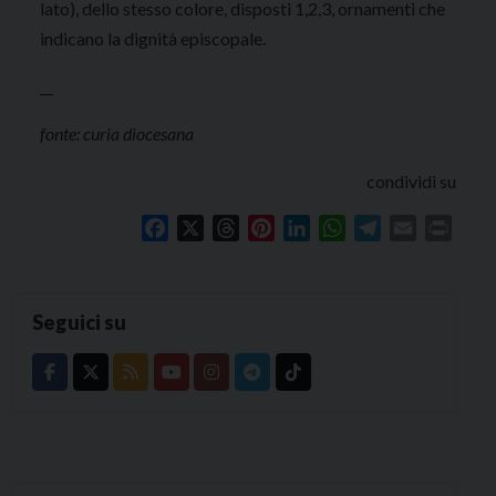
lato), dello stesso colore, disposti 1,2,3, ornamenti che
indicano la dignità episcopale.
__
fonte: curia diocesana
condividi su
Facebook
X
Threads
Pinterest
LinkedIn
WhatsApp
Telegram
Email
Print
Seguici su