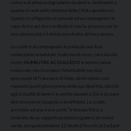
calmo e di altezza degradante da destra, similmente a
quanto si vede nello stemma della Città capodiocesi.
Questo è raffigurato al naturale ed accompagnato in
capo da tre api d’oro ordinate in fascia, preziose per la
loro laboriosità e il dolcissimo frutto del loro lavoro.
Lo scudo è accompagnato in punta da una lista
svolazzante al naturale, foderata di rosso, caricata dal
motto
HUMILITAS AC DULCEDO
in lettere latine
maiuscole, che ricordano l’infaticabile servizio
episcopale di Francesco di Sales, da lui stesso così
riassunto pochi giorni prima della sua dipartita, dacché
egli si studiò di tenersi in umiltà davanti a Dio e di usare
dolcezza verso il popolo a lui affidato. Lo scudo,
accollato ad una croce astile “trilobata”d’oro, è
timbrato da un cappello prelatizio (galero) di colore
verde, dal quale pendono 12 (dodici) fiocchi, (6 [sei] per