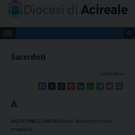
Skip
to
content
Sacerdoti
condividi su
Facebook
X
Threads
Pinterest
LinkedIn
WhatsApp
Telegram
Email
Print
A
AGOSTINELLI VIRGILIO
(Ass. Ricostruttori nella
preghiera)