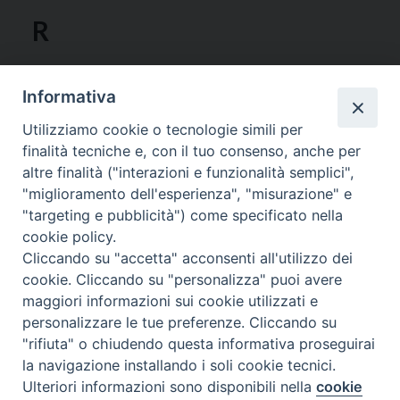
R
RACITI DANIELE
Informativa
Giarre 21.10.1982 | ord. Giarre 16.05.2009
Ab.: 95018 Riposto, Via S.Orsola
Utilizziamo cookie o tecnologie simili per
finalità tecniche e, con il tuo consenso, anche per
E-mail:
dondaniele.raciti@gmail.com
altre finalità ("interazioni e funzionalità semplici",
RACITI ROSARIO
"miglioramento dell'esperienza", "misurazione" e
Acireale 17.12.1991 | ord. Acireale 15.09.2021
"targeting e pubblicità") come specificato nella
cookie policy.
Ab.: 95014 Giarre, Via Sartori, 34
Cliccando su "accetta" acconsenti all'utilizzo dei
Tel. 095 931650 (parr.)
cookie. Cliccando su "personalizza" puoi avere
maggiori informazioni sui cookie utilizzati e
RACITI SEBASTIANO
personalizzare le tue preferenze. Cliccando su
Santa Venerina 22.05.1959 | ord. Cosentini di Santa
"rifiuta" o chiudendo questa informativa proseguirai
Venerina 08.09.1984
la navigazione installando i soli cookie tecnici.
Ab.:95021 Aci Castello, Via Re Martino
Ulteriori informazioni sono disponibili nella
cookie
Tel./Fax 095 271097 (parr.)