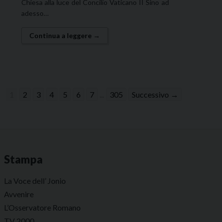
Chiesa alla luce del Concilio Vaticano II Sino ad
adesso…
Continua a leggere →
1
2
3
4
5
6
7
...
305
Successivo →
Stampa
La Voce dell’ Jonio
Avvenire
L’Osservatore Romano
TV 2000