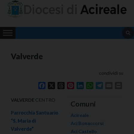
Skip
to
content
Valverde
condividi su
Facebook
X
Threads
Pinterest
LinkedIn
WhatsApp
Telegram
Email
Print
VALVERDE
CENTRO
Comuni
Parrocchia Santuario
Acireale
“S. Maria di
Aci Bonaccorsi
Valverde”
Aci Castello