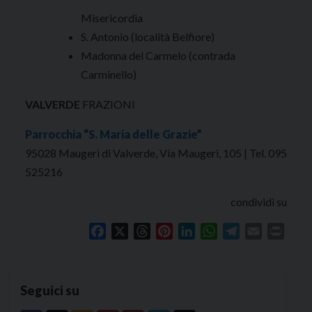
Misericordia
S. Antonio (località Belfiore)
Madonna del Carmelo (contrada
Carminello)
VALVERDE
FRAZIONI
Parrocchia “S. Maria delle Grazie”
95028 Maugeri di Valverde, Via Maugeri, 105 | Tel. 095
525216
condividi su
Facebook
X
Threads
Pinterest
LinkedIn
WhatsApp
Telegram
Email
Print
Seguici su