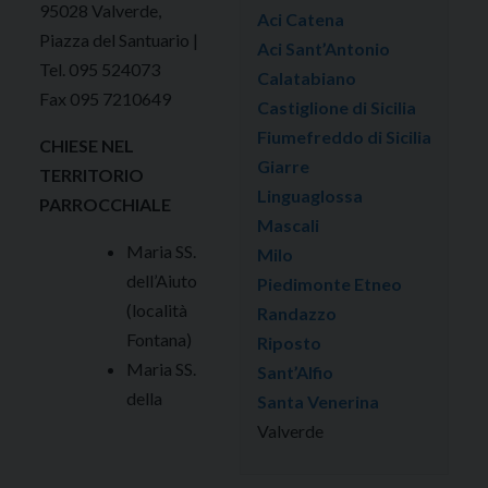
95028 Valverde,
Aci Catena
Piazza del Santuario |
Aci Sant’Antonio
Tel. 095 524073
Calatabiano
Fax 095 7210649
Castiglione di Sicilia
Fiumefreddo di Sicilia
CHIESE NEL
Giarre
TERRITORIO
Linguaglossa
PARROCCHIALE
Mascali
Maria SS.
Milo
dell’Aiuto
Piedimonte Etneo
(località
Randazzo
Fontana)
Riposto
Maria SS.
Sant’Alfio
della
Santa Venerina
Valverde