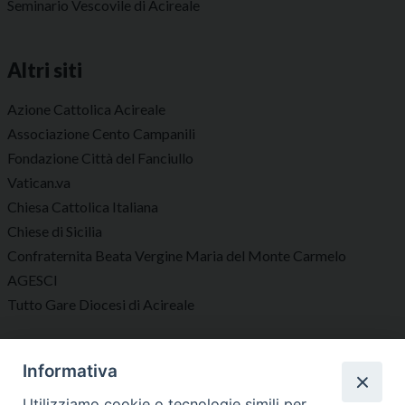
Seminario Vescovile di Acireale
Altri siti
Azione Cattolica Acireale
Associazione Cento Campanili
Fondazione Città del Fanciullo
Vatican.va
Chiesa Cattolica Italiana
Chiese di Sicilia
Confraternita Beata Vergine Maria del Monte Carmelo
AGESCI
Tutto Gare Diocesi di Acireale
Seguici su
Informativa
Utilizziamo cookie o tecnologie simili per