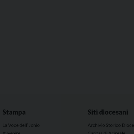
Stampa
Siti diocesani
La Voce dell’ Jonio
Archivio Storico Dioc
Avvenire
Caritas di Acireale