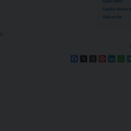
Sant’Alfio
Santa Veneri
Valverde
pi
Facebook
X
Threads
Pinterest
Linked
Wh