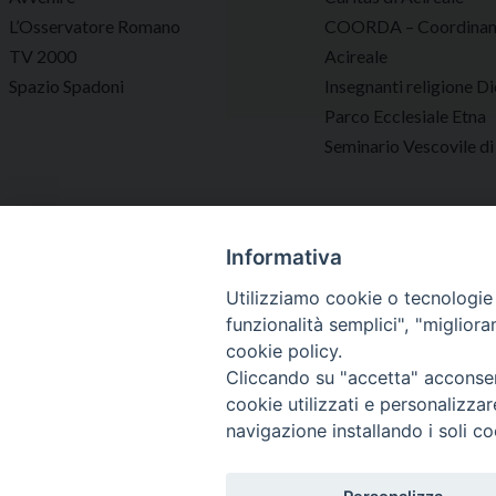
L’Osservatore Romano
COORDA – Coordinam
TV 2000
Acireale
Spazio Spadoni
Insegnanti religione Di
Parco Ecclesiale Etna
Seminario Vescovile di
Informativa
Utilizziamo cookie o tecnologie s
funzionalità semplici", "miglior
cookie policy.
Cliccando su "accetta" acconsent
cookie utilizzati e personalizza
Vescovo
Diocesi
navigazione installando i soli co