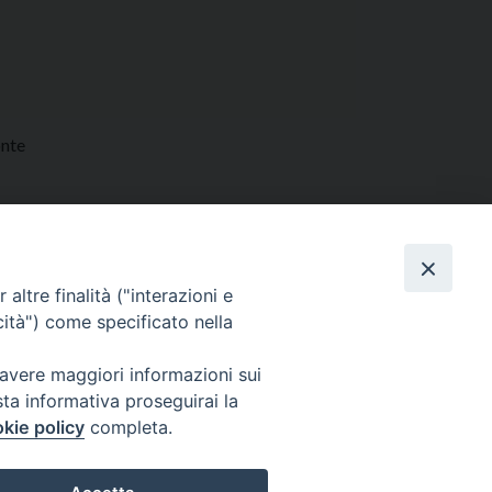
onte
altre finalità ("interazioni e
cità") come specificato nella
 avere maggiori informazioni sui
sta informativa proseguirai la
i
Orario SS. Messe
kie policy
completa.