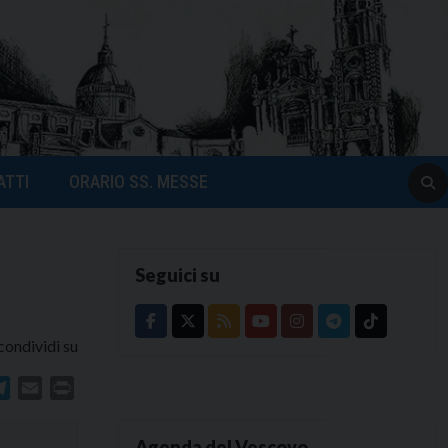
ATTI
ORARIO SS. MESSE
Seguici su
condividi su
In
atsApp
Telegram
Email
Print
Agenda del Vescovo