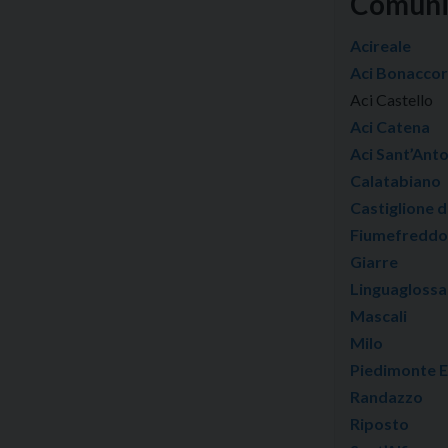
Comun
Acireale
Aci Bonaccor
Aci Castello
Aci Catena
Aci Sant’Ant
Calatabiano
Castiglione di
Fiumefreddo d
Giarre
Linguaglossa
Mascali
Milo
Piedimonte 
Randazzo
Riposto