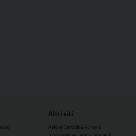
Altri siti
esano
Azione Cattolica Acireale
Associazione Cento Campanili