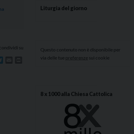
Liturgia del giorno
na
condividi su
Questo contenuto non è disponibile per
via delle tue
preferenze
sui cookie
In
atsApp
Telegram
Email
Print
8 x 1000 alla Chiesa Cattolica