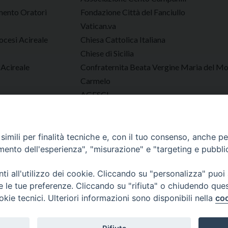
ento Oratori
Fondazione Città del Fanciullo
Vatican.va
ocesi Acireale
Chiesa Cattolica Italiana
Chiese di Sicilia
 Acireale
Confraternita Beata Vergine Maria del M
Carmelo
AGESCI
Tutto Gare Diocesi di Acireale
imili per finalità tecniche e, con il tuo consenso, anche per 
amento dell'esperienza", "misurazione" e "targeting e pubbli
Diocesi di Acireale
i all'utilizzo dei cookie. Cliccando su "personalizza" puoi
re le tue preferenze. Cliccando su "rifiuta" o chiudendo que
Documenti
Parrocchie
Tutte le News
Approfondimenti
Contatt
okie tecnici. Ulteriori informazioni sono disponibili nella
coo
Copyright © 2023 Diocesi di Acireale