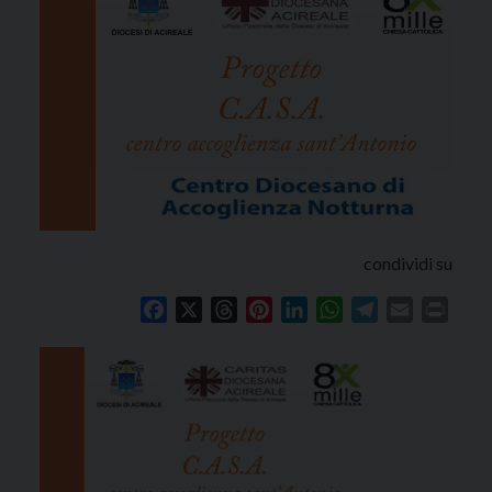
condividi su
Facebook
X
Threads
Pinterest
LinkedIn
WhatsApp
Telegram
Email
Print