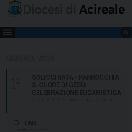
Skip
to
content
GIUGNO, 2026
VEN
SOLICCHIATA - PARROCCHIA
12
S. CUORE DI GESÙ:
GIU
CELEBRAZIONE EUCARISTICA
19:00 - 20:00
Solicchiata (Castiglione di Sicilia)
TIME
(Vnerdì) 19:00 - 20:00