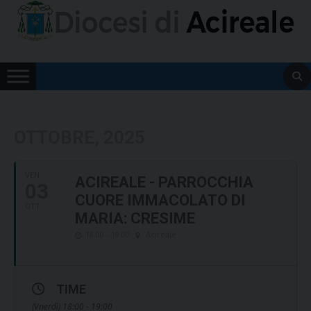
Skip
to
content
OTTOBRE, 2025
VEN
ACIREALE - PARROCCHIA
03
CUORE IMMACOLATO DI
OTT
MARIA: CRESIME
18:00 - 19:00
Acireale
TIME
(Vnerdì) 18:00 - 19:00