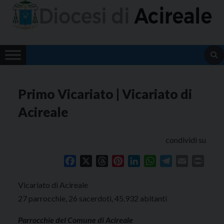
Skip
to
content
Primo Vicariato | Vicariato di
Acireale
condividi su
Facebook
X
Threads
Pinterest
LinkedIn
WhatsApp
Telegram
Email
Print
Vicariato di Acireale
27 parrocchie, 26 sacerdoti, 45.932 abitanti
Parrocchie del Comune di Acireale