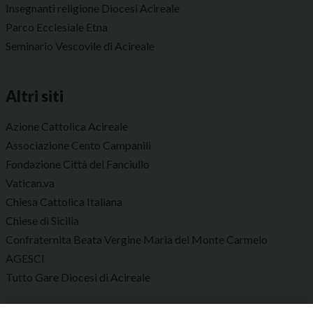
Insegnanti religione Diocesi Acireale
Parco Ecclesiale Etna
Seminario Vescovile di Acireale
Altri siti
Azione Cattolica Acireale
Associazione Cento Campanili
Fondazione Città del Fanciullo
Vatican.va
Chiesa Cattolica Italiana
Chiese di Sicilia
Confraternita Beata Vergine Maria del Monte Carmelo
AGESCI
Tutto Gare Diocesi di Acireale