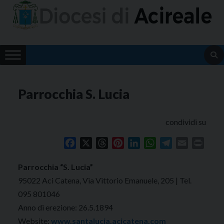
Skip
to
content
Parrocchia S. Lucia
condividi su
Facebook
X
Threads
Pinterest
LinkedIn
WhatsApp
Telegram
Email
Print
Parrocchia “S. Lucia”
95022 Aci Catena, Via Vittorio Emanuele, 205 | Tel.
095 801046
Anno di erezione: 26.5.1894
Website:
www.santalucia.acicatena.com