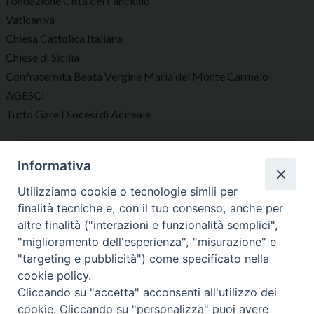
Fondazione Città del Fanciullo
Vatican.va
Chiesa Cattolica Italiana
Chiese di Sicilia
Confraternita Beata Vergine Maria del Monte Carmelo
AGESCI
Tutto Gare Diocesi di Acireale
Seguici su
Informativa
Utilizziamo cookie o tecnologie simili per
finalità tecniche e, con il tuo consenso, anche per
altre finalità ("interazioni e funzionalità semplici",
"miglioramento dell'esperienza", "misurazione" e
Diocesi di Acireale
"targeting e pubblicità") come specificato nella
cookie policy.
Cliccando su "accetta" acconsenti all'utilizzo dei
cookie. Cliccando su "personalizza" puoi avere