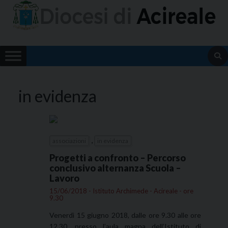
Skip
to
content
in evidenza
,
associazioni
in evidenza
Progetti a confronto – Percorso
conclusivo alternanza Scuola –
Lavoro
15/06/2018 - Istituto Archimede - Acireale - ore
9.30
Venerdì 15 giugno 2018, dalle ore 9.30 alle ore
12.30, presso l’aula magna dell’Istituto di