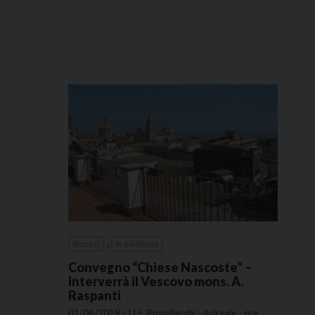
,
diocesi
in evidenza
Convegno “Chiese Nascoste” –
Interverrà il Vescovo mons. A.
Raspanti
01/06/2018 - I.I.S. Brunelleschi - Acireale - ore