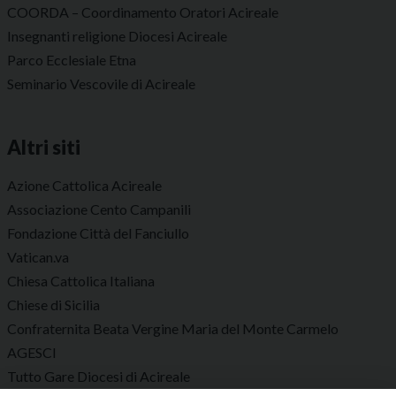
COORDA – Coordinamento Oratori Acireale
Insegnanti religione Diocesi Acireale
Parco Ecclesiale Etna
Seminario Vescovile di Acireale
Altri siti
Azione Cattolica Acireale
Associazione Cento Campanili
Fondazione Città del Fanciullo
Vatican.va
Chiesa Cattolica Italiana
Chiese di Sicilia
Confraternita Beata Vergine Maria del Monte Carmelo
AGESCI
Tutto Gare Diocesi di Acireale