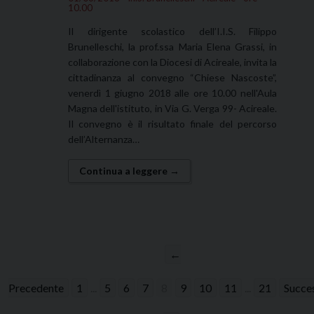
10.00
Il dirigente scolastico dell’I.I.S. Filippo
Brunelleschi, la prof.ssa Maria Elena Grassi, in
collaborazione con la Diocesi di Acireale, invita la
cittadinanza al convegno “Chiese Nascoste”,
venerdì 1 giugno 2018 alle ore 10.00 nell'Aula
Magna dell'istituto, in Via G. Verga 99- Acireale.
Il convegno è il risultato finale del percorso
dell’Alternanza…
Continua a leggere →
←
Precedente
1
...
5
6
7
8
9
10
11
...
21
Succe