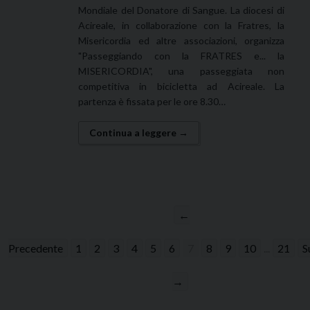
Mondiale del Donatore di Sangue. La diocesi di
Acireale, in collaborazione con la Fratres, la
Misericordia ed altre associazioni, organizza
"Passeggiando con la FRATRES e... la
MISERICORDIA", una passeggiata non
competitiva in bicicletta ad Acireale. La
partenza è fissata per le ore 8.30…
Continua a leggere →
←
Precedente
1
2
3
4
5
6
7
8
9
10
...
21
S
→