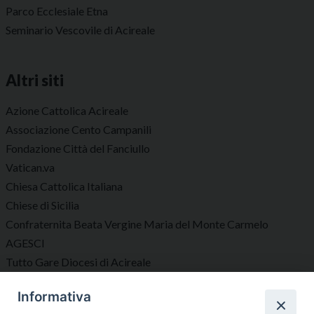
Parco Ecclesiale Etna
Seminario Vescovile di Acireale
Altri siti
Azione Cattolica Acireale
Associazione Cento Campanili
Fondazione Città del Fanciullo
Vatican.va
Chiesa Cattolica Italiana
Chiese di Sicilia
Confraternita Beata Vergine Maria del Monte Carmelo
AGESCI
Tutto Gare Diocesi di Acireale
Informativa
Seguici su