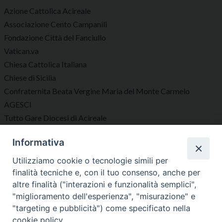
Azione Cattolica Acireale
Associazione Cento Campanili
Fondazione Città del Fanciullo
Vatican.va
Chiesa Cattolica Italiana
Chiese di Sicilia
Confraternita Beata Vergine Maria del Monte Carmelo
AGESCI
Tutto Gare Diocesi di Acireale
Informativa
Seguici su
Utilizziamo cookie o tecnologie simili per
finalità tecniche e, con il tuo consenso, anche per
altre finalità ("interazioni e funzionalità semplici",
"miglioramento dell'esperienza", "misurazione" e
"targeting e pubblicità") come specificato nella
Diocesi di Acireale
cookie policy.