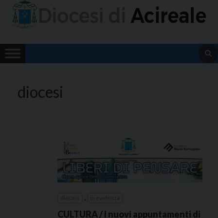
Skip
to
content
diocesi
,
diocesi
in evidenza
CULTURA / I nuovi appuntamenti di