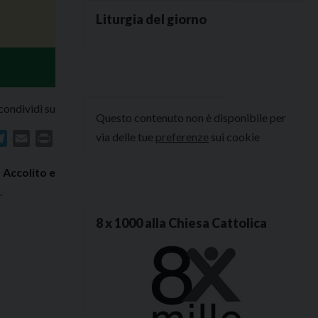
Liturgia del giorno
condividi su
Questo contenuto non è disponibile per
via delle tue
preferenze
sui cookie
In
atsApp
Telegram
Email
Print
, Accolito e
.
8 x 1000 alla Chiesa Cattolica