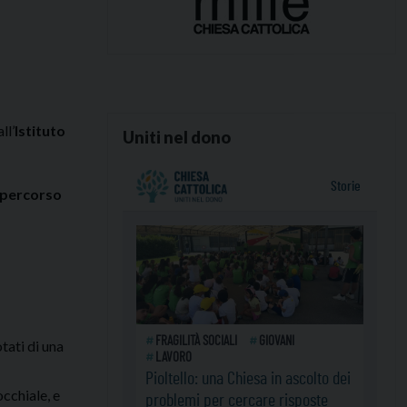
ll’
Istituto
Uniti nel dono
percorso
tati di una
cchiale, e