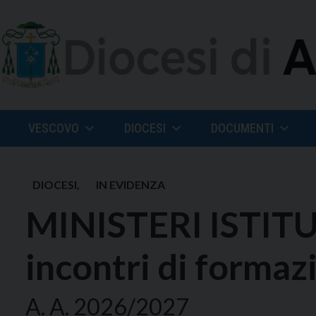
Skip
to
content
VESCOVO
DIOCESI
DOCUMENTI
DIOCESI
,
IN EVIDENZA
MINISTERI ISTITUI
incontri di formaz
A. A. 2026/2027