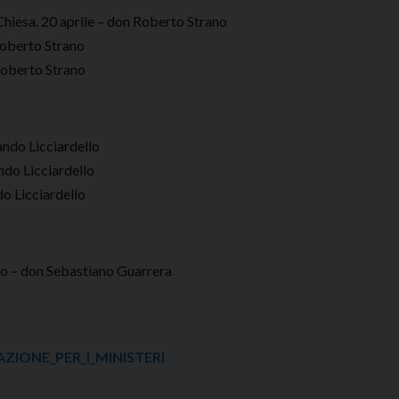
a Chiesa. 20 aprile – don Roberto Strano
 Roberto Strano
Roberto Strano
ando Licciardello
do Licciardello
do Licciardello
sto – don Sebastiano Guarrera
ZIONE_PER_I_MINISTERI