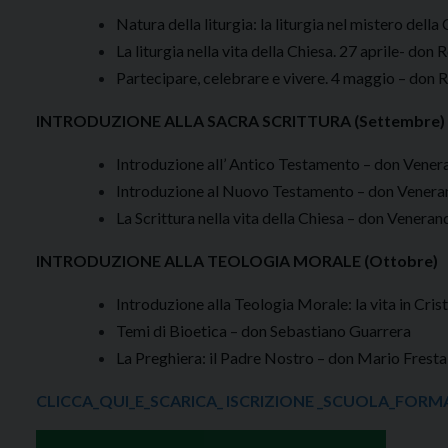
Natura della liturgia: la liturgia nel mistero dell
La liturgia nella vita della Chiesa. 27 aprile- don
Partecipare, celebrare e vivere. 4 maggio – don 
INTRODUZIONE ALLA SACRA SCRITTURA (Settembre)
Introduzione all’ Antico Testamento – don Vener
Introduzione al Nuovo Testamento – don Veneran
La Scrittura nella vita della Chiesa – don Veneran
INTRODUZIONE ALLA TEOLOGIA MORALE (Ottobre)
Introduzione alla Teologia Morale: la vita in Cri
Temi di Bioetica – don Sebastiano Guarrera
La Preghiera: il Padre Nostro – don Mario Fresta
CLICCA_QUI_E_SCARICA_ ISCRIZIONE _SCUOLA_FORMA