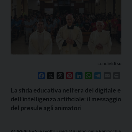
condividi su
Facebook
X
Threads
Pinterest
LinkedIn
WhatsApp
Telegram
Email
Print
La sfida educativa nell’era del digitale e
dell’intelligenza artificiale: il messaggio
del presule agli animatori
ACIREALE –
Si è svolto lunedì 8 giugno, nella Parrocchia