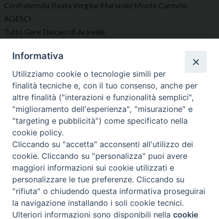
Confraternita Beata Vergine Maria del Monte Carmelo
AGESCI
Tutto Gare Diocesi di Acireale
Informativa
Seguici su
Utilizziamo cookie o tecnologie simili per
finalità tecniche e, con il tuo consenso, anche per
altre finalità ("interazioni e funzionalità semplici",
"miglioramento dell'esperienza", "misurazione" e
"targeting e pubblicità") come specificato nella
Diocesi di Acireale
cookie policy.
Cliccando su "accetta" acconsenti all'utilizzo dei
cookie. Cliccando su "personalizza" puoi avere
maggiori informazioni sui cookie utilizzati e
personalizzare le tue preferenze. Cliccando su
"rifiuta" o chiudendo questa informativa proseguirai
Copyright © 2023 Diocesi di Acireale
la navigazione installando i soli cookie tecnici.
Largo Giovanni XXIII, 3 – 95024 – Acireale
Ulteriori informazioni sono disponibili nella
cookie