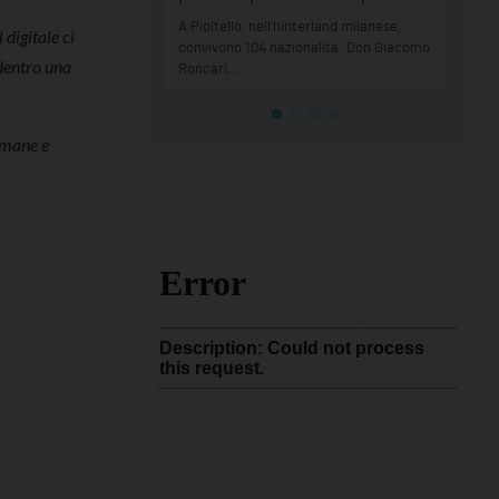
digitale ci
 dentro una
 umane e