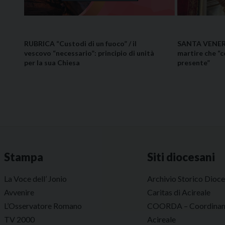
RUBRICA “Custodi di un fuoco” / il
SANTA VENERA 
vescovo “necessario”: principio di unità
martire che “c
per la sua Chiesa
presente”
Stampa
Siti diocesani
La Voce dell’ Jonio
Archivio Storico Dioc
Avvenire
Caritas di Acireale
L’Osservatore Romano
COORDA – Coordinam
TV 2000
Acireale