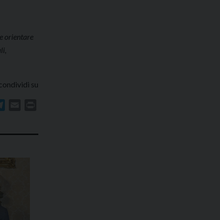
e orientare
li,
condividi su
In
atsApp
Telegram
Email
Print