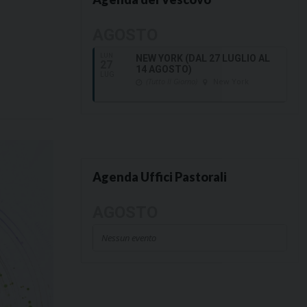
AGOSTO
LUN
NEW YORK (DAL 27 LUGLIO AL
27
14 AGOSTO)
LUG
(Tutto Il Giorno)
New York
Agenda Uffici Pastorali
AGOSTO
Nessun evento