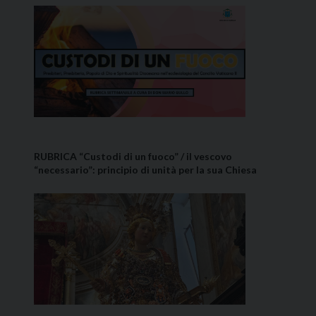
RUBRICA “Custodi di un fuoco” / il vescovo
“necessario”: principio di unità per la sua Chiesa