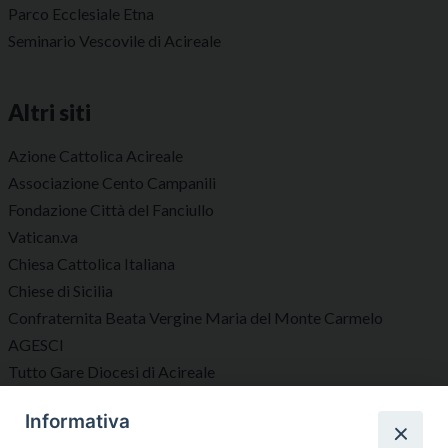
Parco Ecclesiale Etna
Seminario Vescovile di Acireale
Altri siti
Azione Cattolica Acireale
Associazione Cento Campanili
Fondazione Città del Fanciullo
Vatican.va
Chiesa Cattolica Italiana
Chiese di Sicilia
Confraternita Beata Vergine Maria del Monte Carmelo
AGESCI
Tutto Gare Diocesi di Acireale
Informativa
Seguici su