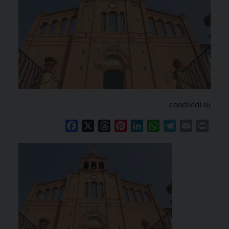
condividi su
Facebook
X
Threads
Pinterest
LinkedIn
WhatsApp
Telegram
Email
Print