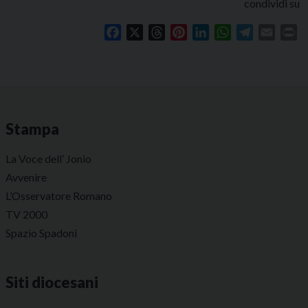
condividi su
Facebook
X
Threads
Pinterest
LinkedIn
WhatsApp
Telegram
Email
Pr
Stampa
La Voce dell’ Jonio
Avvenire
L’Osservatore Romano
TV 2000
Spazio Spadoni
Siti diocesani