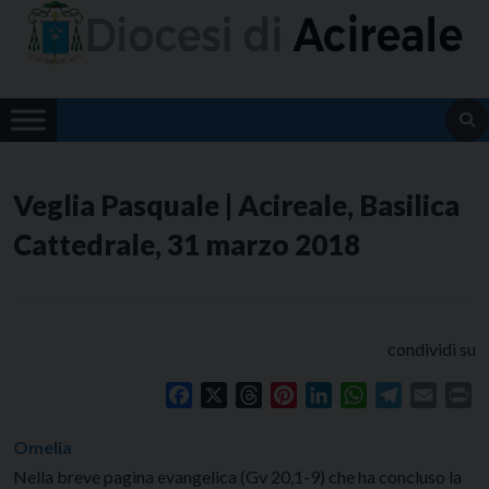
Skip
to
content
Veglia Pasquale | Acireale, Basilica
Cattedrale, 31 marzo 2018
condividi su
Facebook
X
Threads
Pinterest
LinkedIn
WhatsApp
Telegram
Email
Pr
Omelia
Nella breve pagina evangelica (Gv 20,1-9) che ha concluso la