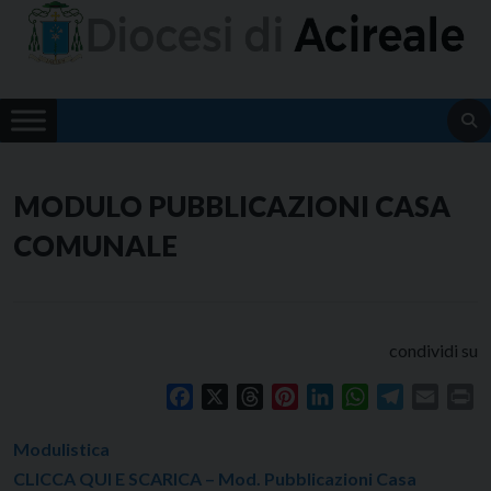
Skip
to
content
MODULO PUBBLICAZIONI CASA
COMUNALE
condividi su
Facebook
X
Threads
Pinterest
LinkedIn
WhatsApp
Telegram
Email
Pr
Modulistica
CLICCA QUI E SCARICA – Mod. Pubblicazioni Casa