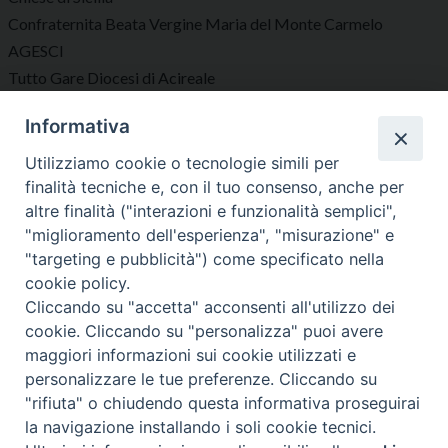
Confraternita Beata Vergine Maria del Monte Carmelo
AGESCI
Tutto Gare Diocesi di Acireale
Informativa
Seguici su
Utilizziamo cookie o tecnologie simili per
finalità tecniche e, con il tuo consenso, anche per
altre finalità ("interazioni e funzionalità semplici",
"miglioramento dell'esperienza", "misurazione" e
"targeting e pubblicità") come specificato nella
Diocesi di Acireale
cookie policy.
Cliccando su "accetta" acconsenti all'utilizzo dei
cookie. Cliccando su "personalizza" puoi avere
maggiori informazioni sui cookie utilizzati e
personalizzare le tue preferenze. Cliccando su
"rifiuta" o chiudendo questa informativa proseguirai
Copyright © 2023 Diocesi di Acireale
la navigazione installando i soli cookie tecnici.
Largo Giovanni XXIII, 3 – 95024 – Acireale