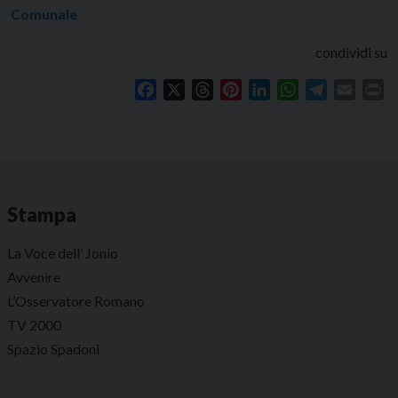
Comunale
condividi su
Facebook
X
Threads
Pinterest
LinkedIn
WhatsApp
Telegram
Email
Pr
Stampa
La Voce dell’ Jonio
Avvenire
L’Osservatore Romano
TV 2000
Spazio Spadoni