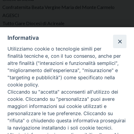
Confraternita Beata Vergine Maria del Monte Carmelo
AGESCI
Tutto Gare Diocesi di Acireale
Informativa
Seguici su
Utilizziamo cookie o tecnologie simili per
finalità tecniche e, con il tuo consenso, anche per
altre finalità ("interazioni e funzionalità semplici",
"miglioramento dell'esperienza", "misurazione" e
"targeting e pubblicità") come specificato nella
Diocesi di Acireale
cookie policy.
Cliccando su "accetta" acconsenti all'utilizzo dei
cookie. Cliccando su "personalizza" puoi avere
maggiori informazioni sui cookie utilizzati e
personalizzare le tue preferenze. Cliccando su
"rifiuta" o chiudendo questa informativa proseguirai
Copyright © 2023 Diocesi di Acireale
la navigazione installando i soli cookie tecnici.
Largo Giovanni XXIII, 3 – 95024 – Acireale