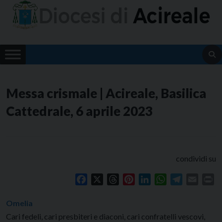
Skip
to
content
Messa crismale | Acireale, Basilica
Cattedrale, 6 aprile 2023
condividi su
Facebook
X
Threads
Pinterest
LinkedIn
WhatsApp
Telegram
Email
Pr
Omelia
Cari fedeli, cari presbiteri e diaconi, cari confratelli vescovi,