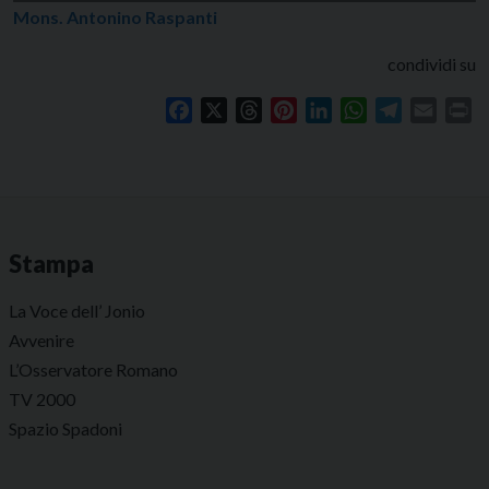
Mons. Antonino Raspanti
condividi su
Facebook
X
Threads
Pinterest
LinkedIn
WhatsApp
Telegram
Email
Pr
Stampa
La Voce dell’ Jonio
Avvenire
L’Osservatore Romano
TV 2000
Spazio Spadoni