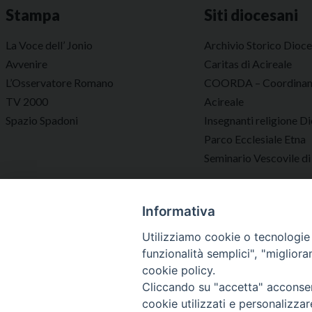
Stampa
Siti diocesani
La Voce dell’ Jonio
Archivio Storico Dioc
Avvenire
Caritas di Acireale
L’Osservatore Romano
COORDA – Coordinam
TV 2000
Acireale
Spazio Spadoni
Insegnanti religione Di
Parco Ecclesiale Etna
Seminario Vescovile di
Informativa
Utilizziamo cookie o tecnologie s
funzionalità semplici", "miglior
cookie policy.
Cliccando su "accetta" acconsent
cookie utilizzati e personalizza