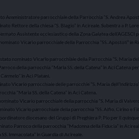
to Amministratore parrocchiale della Parrocchia “S. Andrea Apostol
ato Rettore della chiesa “S. Biagio” in Acireale. Subentra a P. Lore
fermato Assistente ecclesiastico della Zona Galatea dell’AGESCI 
 nominato Vicario parrocchiale della Parrocchia “SS. Apostoli” in R
 stato nominato Vicario parrocchiale della Parrocchia “S. Maria d
arroco della parrocchia “Maria SS. della Catena” in Aci Catena per 
 Carmelo” in Aci Platani.
nato Vicario parrocchiale delle parrocchie “S. Maria dell’Indirizzo
rocchia “Maria SS. della Catena” in Aci Catena.
nominato Vicario parrocchiale della parrocchia “S. Maria di Valverd
inato Vicario parrocchiale della parrocchia “SS. Alfio, Cirino e Fila
ordinatore diocesano dei Gruppi di Preghiera P. Pio per il quinqu
inato Parroco della parrocchia “Madonna della Fiducia” in Acireale
a SS. Immacolata” in Guardia di Acireale.