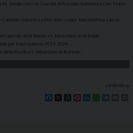
 SS. Immacolata” in Guardia di Acireale. Subentra a Don Mario
i Castello. Subentra a Don Solo Ludger Rakotonirina. Lascia
 Capitolo della Basilica S. Sebastiano in Acireale.
reale per il quinquennio 2019-2024.
 della Basilica S. Sebastiano in Acireale.
condividi su
Facebook
X
Threads
Pinterest
LinkedIn
WhatsApp
Telegram
Email
Pr