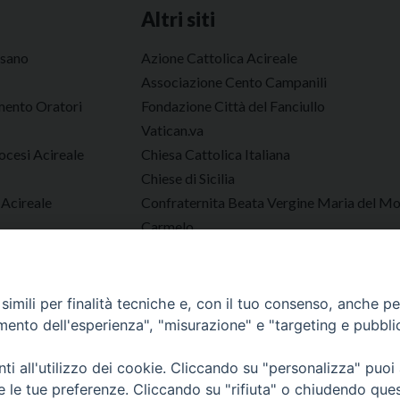
Altri siti
esano
Azione Cattolica Acireale
Associazione Cento Campanili
ento Oratori
Fondazione Città del Fanciullo
Vatican.va
ocesi Acireale
Chiesa Cattolica Italiana
Chiese di Sicilia
 Acireale
Confraternita Beata Vergine Maria del M
Carmelo
AGESCI
Tutto Gare Diocesi di Acireale
imili per finalità tecniche e, con il tuo consenso, anche per 
amento dell'esperienza", "misurazione" e "targeting e pubbli
Diocesi di Acireale
i all'utilizzo dei cookie. Cliccando su "personalizza" puoi
re le tue preferenze. Cliccando su "rifiuta" o chiudendo que