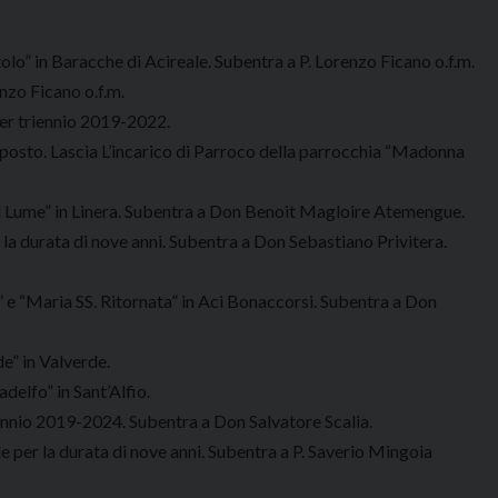
o” in Baracche di Acireale. Subentra a P. Lorenzo Ficano o.f.m.
nzo Ficano o.f.m.
per triennio 2019-2022.
iposto. Lascia L’incarico di Parroco della parrocchia “Madonna
el Lume” in Linera. Subentra a Don Benoit Magloire Atemengue.
la durata di nove anni. Subentra a Don Sebastiano Privitera.
” e “Maria SS. Ritornata” in Aci Bonaccorsi. Subentra a Don
e” in Valverde.
delfo” in Sant’Alfio.
ennio 2019-2024. Subentra a Don Salvatore Scalia.
 per la durata di nove anni. Subentra a P. Saverio Mingoia