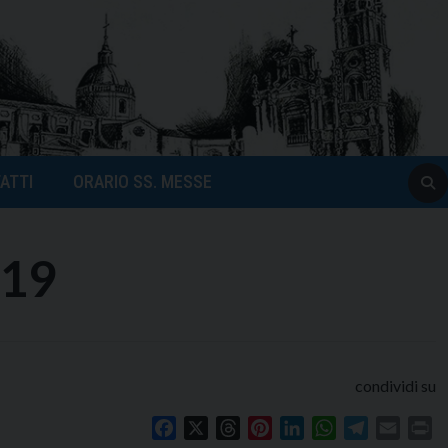
ATTI
ORARIO SS. MESSE
019
condividi su
Facebook
X
Threads
Pinterest
LinkedIn
WhatsApp
Telegram
Email
Pr