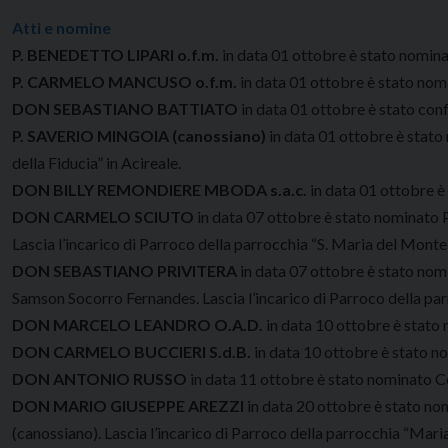
Atti e nomine
P. BENEDETTO LIPARI o.f.m.
in data 01 ottobre è stato nomina
P. CARMELO MANCUSO o.f.m.
in data 01 ottobre è stato nomin
DON SEBASTIANO BATTIATO
in data 01 ottobre è stato con
P. SAVERIO MINGOIA (canossiano)
in data 01 ottobre è stato
della Fiducia” in Acireale.
DON BILLY REMONDIERE MBODA s.a.c.
in data 01 ottobre è
DON CARMELO SCIUTO
in data 07 ottobre è stato nominato P
Lascia l’incarico di Parroco della parrocchia “S. Maria del Monte
DON SEBASTIANO PRIVITERA
in data 07 ottobre è stato nomi
Samson Socorro Fernandes. Lascia l’incarico di Parroco della par
DON MARCELO LEANDRO O.A.D.
in data 10 ottobre è stato 
DON CARMELO BUCCIERI S.d.B.
in data 10 ottobre è stato nom
DON ANTONIO RUSSO
in data 11 ottobre è stato nominato Co
DON MARIO GIUSEPPE AREZZI
in data 20 ottobre è stato nom
(canossiano). Lascia l’incarico di Parroco della parrocchia “Mari