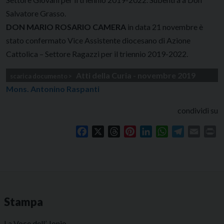
Salvatore Grasso.
DON MARIO ROSARIO CAMERA
in data 21 novembre è
stato confermato Vice Assistente diocesano di Azione
Cattolica – Settore Ragazzi per il triennio 2019-2022.
Atti della Curia - novembre 2019
Mons. Antonino Raspanti
condividi su
Facebook
X
Threads
Pinterest
LinkedIn
WhatsApp
Telegram
Email
Pr
Stampa
La Voce dell’ Jonio