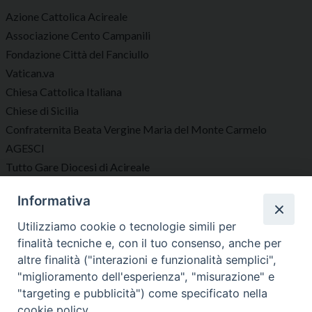
Azione Cattolica Acireale
Associazione Cento Campanili
Fondazione Città del Fanciullo
Vatican.va
Chiesa Cattolica Italiana
Chiese di Sicilia
Confraternita Beata Vergine Maria del Monte Carmelo
AGESCI
Tutto Gare Diocesi di Acireale
Informativa
Seguici su
Utilizziamo cookie o tecnologie simili per
finalità tecniche e, con il tuo consenso, anche per
altre finalità ("interazioni e funzionalità semplici",
"miglioramento dell'esperienza", "misurazione" e
"targeting e pubblicità") come specificato nella
Diocesi di Acireale
cookie policy.