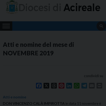
Skip
to
content
Atti e nomine del mese di
NOVEMBRE 2019
condividi su
Facebook
X
Threads
Pinterest
LinkedIn
WhatsApp
Telegram
Email
Pr
Atti e nomine
DON VINCENZO CALÀ IMPIROTTA
in data 11 novembre è