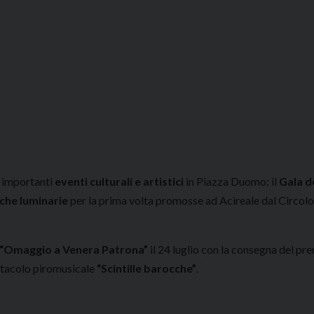
e importanti
eventi culturali e artistici
in Piazza Duomo: il
Gala d
iche luminarie
per la prima volta promosse ad Acireale dal Circolo
“Omaggio a Venera Patrona”
il 24 luglio con la consegna del pr
pettacolo piromusicale
“Scintille barocche”
.