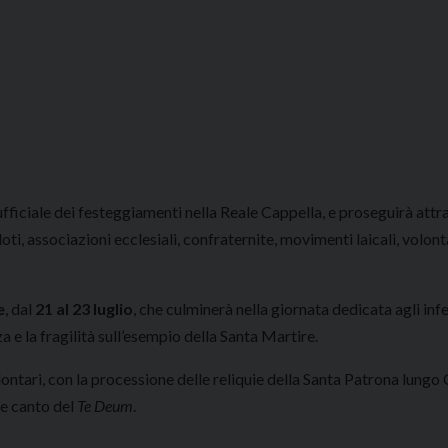
o ufficiale dei festeggiamenti nella Reale Cappella, e proseguirà att
 associazioni ecclesiali, confraternite, movimenti laicali, volonta
e
, dal
21 al 23 luglio
, che culminerà nella giornata dedicata agli inf
a e la fragilità sull’esempio della Santa Martire.
lontari, con la processione delle reliquie della Santa Patrona lungo
le canto del
Te Deum
.