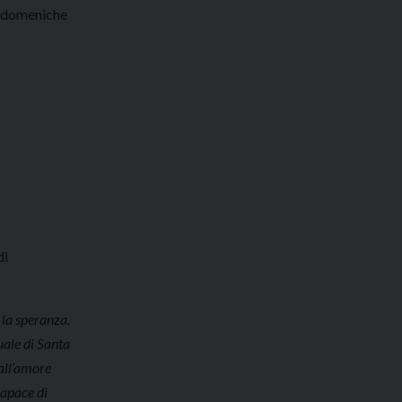
Le domeniche
di
 la speranza.
uale di Santa
 all’amore
capace di