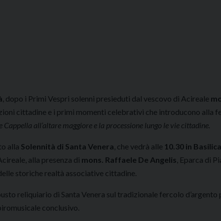
à
, dopo i Primi Vespri solenni presieduti dal vescovo di Acireale
mo
azioni cittadine e i primi momenti celebrativi che introducono alla f
 Cappella all’altare maggiore e la processione lungo le vie cittadine.
to alla
Solennità di Santa Venera
, che vedrà alle
10.30 in Basilic
cireale, alla presenza di
mons. Raffaele De Angelis
, Eparca di P
 delle storiche realtà associative cittadine.
busto reliquiario di Santa Venera sul tradizionale fercolo d’argento 
 piromusicale conclusivo.