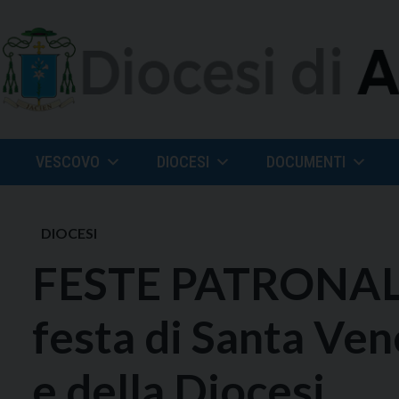
Skip
to
content
VESCOVO
DIOCESI
DOCUMENTI
DIOCESI
FESTE PATRONALI 
festa di Santa Ven
e della Diocesi