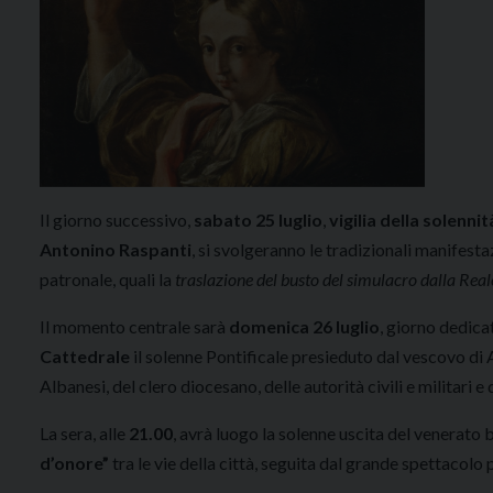
Il giorno successivo,
sabato 25 luglio
,
vigilia della solennit
Antonino Raspanti
, si svolgeranno le tradizionali manifest
patronale, quali la
traslazione del busto del simulacro dalla Reale
Il momento centrale sarà
domenica 26 luglio
, giorno dedica
Cattedrale
il solenne Pontificale presieduto dal vescovo di A
Albanesi, del clero diocesano, delle autorità civili e militari e
La sera, alle
21.00
, avrà luogo la solenne uscita del venerato 
d’onore”
tra le vie della città, seguita dal grande spettacolo