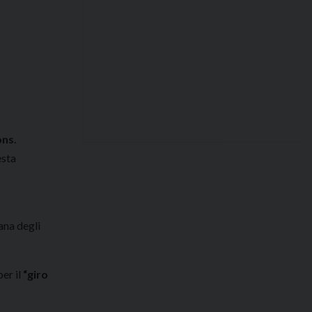
ns.
esta
a
iana degli
per il
“giro