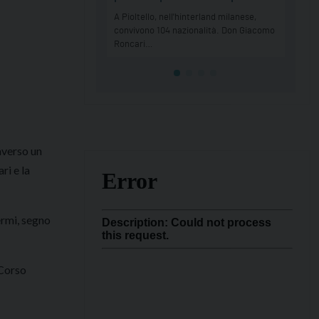
raverso un
ri e la
ermi, segno
 Corso