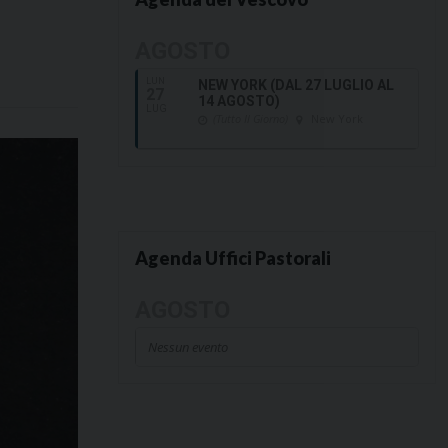
AGOSTO
LUN
NEW YORK (DAL 27 LUGLIO AL
27
14 AGOSTO)
LUG
(Tutto Il Giorno)
New York
Agenda Uffici Pastorali
AGOSTO
Nessun evento