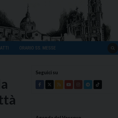
ATTI
ORARIO SS. MESSE
Seguici su
la
ttà
Agenda del Vescovo