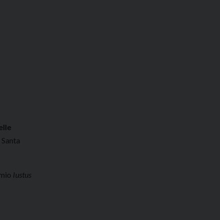
elle
 Santa
emio
Iustus