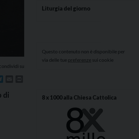
Liturgia del giorno
Questo contenuto non è disponibile per
via delle tue
preferenze
sui cookie
condividi su
In
atsApp
Telegram
Email
Print
 di
8 x 1000 alla Chiesa Cattolica