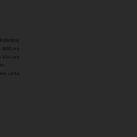
i Diritto
 368); e il
 alla cura
nto
na, santa,