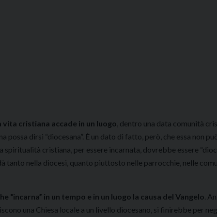
vita cristiana accade in un luogo
, dentro una data comunità cris
na possa dirsi “diocesana”. È un dato di fatto, però, che essa non pu
a spiritualità cristiana, per essere incarnata, dovrebbe essere “dio
dà tanto nella diocesi, quanto piuttosto nelle parrocchie, nelle comu
che “incarna” in un tempo e in un luogo la causa del Vangelo
. An
scono una Chiesa locale a un livello diocesano, si finirebbe per ne