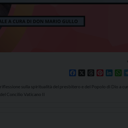
Facebook
X
Threads
Pinterest
Linked
Wh
flessione sulla spiritualità del presbitero e del Popolo di Dio a cu
 del Concilio Vaticano II