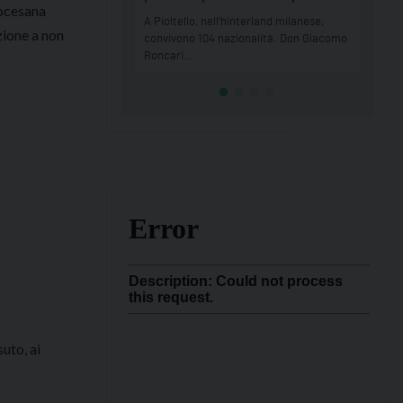
iocesana
zione a non
suto, ai