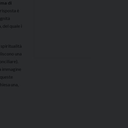
ima di
 risposta è
ignità
 del quale i
 spiritualità
iliscono una
onciliare).
e a immagine
n queste
hiesa una,