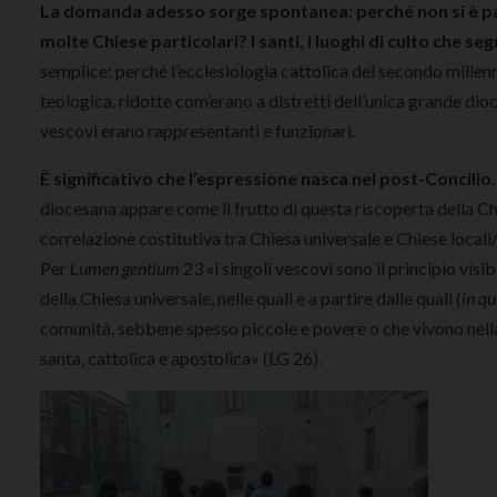
La domanda adesso sorge spontanea: perché non si è parl
molte Chiese particolari? I santi, i luoghi di culto che s
semplice: perché l’ecclesiologia cattolica del secondo millenni
teologica, ridotte com’erano a distretti dell’unica grande dioce
vescovi erano rappresentanti e funzionari.
È significativo che l’espressione nasca nel post-Concilio.
diocesana appare come il frutto di questa riscoperta della Chi
correlazione costitutiva tra Chiesa universale e Chiese locali/p
Per
Lumen gentium
23 «i singoli vescovi sono il principio visi
della Chiesa universale, nelle quali e a partire dalle quali (
in qu
comunità, sebbene spesso piccole e povere o che vivono nella d
santa, cattolica e apostolica» (LG 26).