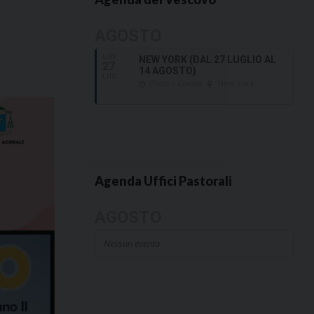
AGOSTO
LUN
NEW YORK (DAL 27 LUGLIO AL
27
14 AGOSTO)
LUG
(Tutto Il Giorno)
New York
Agenda Uffici Pastorali
AGOSTO
Nessun evento