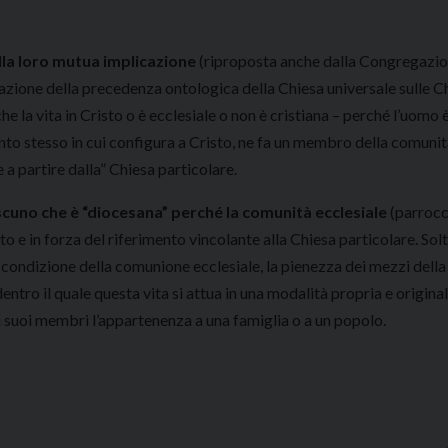
alla loro mutua implicazione
(riproposta anche dalla Congregazio
uazione della precedenza ontologica della Chiesa universale sulle C
che la vita in Cristo o è ecclesiale o non è cristiana – perché l’uomo 
nto stesso in cui configura a Cristo, ne fa un membro della comunit
e a partire dalla” Chiesa particolare.
 ciascuno che è “diocesana” perché la comunità ecclesiale
(parrocc
e in forza del riferimento vincolante alla Chiesa particolare. Solt
a condizione della comunione ecclesiale, la pienezza dei mezzi della
dentro il quale questa vita si attua in una modalità propria e origin
i suoi membri l’appartenenza a una famiglia o a un popolo.