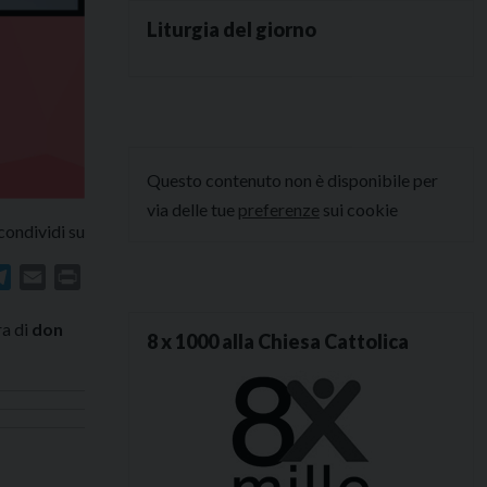
Liturgia del giorno
Questo contenuto non è disponibile per
via delle tue
preferenze
sui cookie
condividi su
In
atsApp
Telegram
Email
Print
ra di
don
8 x 1000 alla Chiesa Cattolica