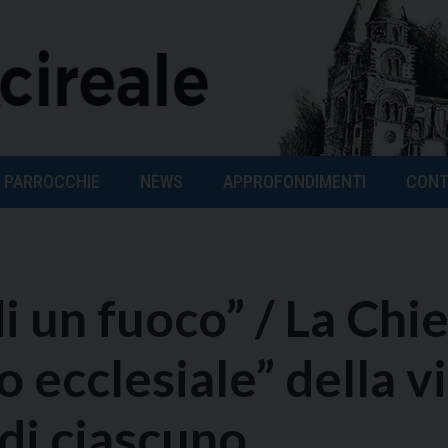
PARROCCHIE
NEWS
APPROFONDIMENTI
CONT
i un fuoco” / La Chi
o ecclesiale” della v
 di ciascuno