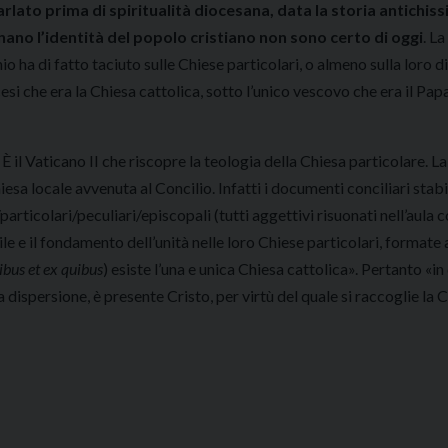
ato prima di spiritualità diocesana, data la storia antichiss
egnano l’identità del popolo cristiano non sono certo di oggi
. La
o ha di fatto taciuto sulle Chiese particolari, o almeno sulla loro d
si che era la Chiesa cattolica, sotto l’unico vescovo che era il Papa,
È il Vaticano II che riscopre la teologia della Chiesa particolare. La
esa locale avvenuta al Concilio. Infatti i documenti conciliari stab
articolari/peculiari/episcopali (tutti aggettivi risuonati nell’aula c
bile e il fondamento dell’unità nelle loro Chiese particolari, format
ibus et ex quibus
) esiste l’una e unica Chiesa cattolica». Pertanto «i
ispersione, è presente Cristo, per virtù del quale si raccoglie la C