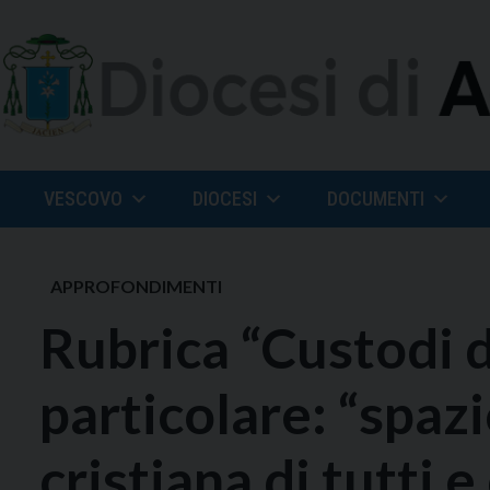
Skip
to
content
VESCOVO
DIOCESI
DOCUMENTI
APPROFONDIMENTI
Rubrica “Custodi d
particolare: “spazi
cristiana di tutti e