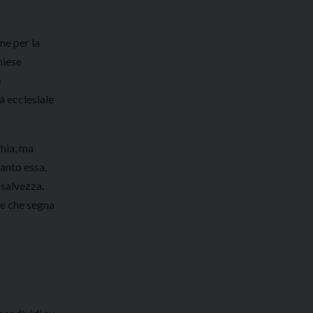
ne per la
hiese
è
à ecclesiale
hia, ma
anto essa,
 salvezza.
ale che segna