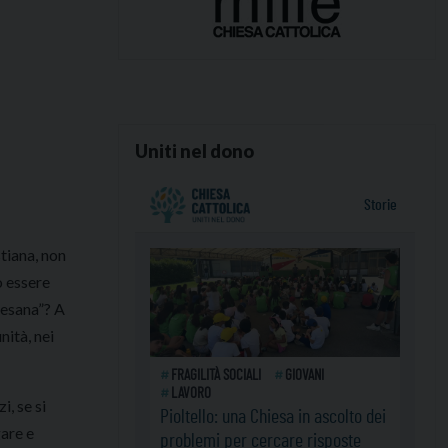
Uniti nel dono
tiana, non
ò essere
cesana”? A
nità, nei
zi, se si
gare e