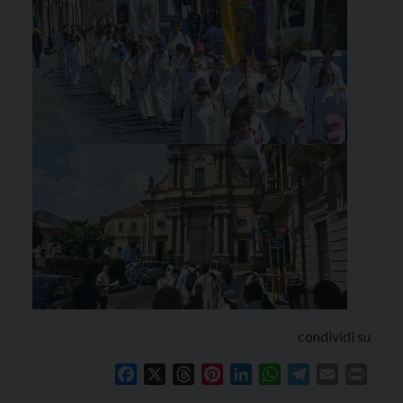
condividi su
Facebook
X
Threads
Pinterest
LinkedIn
WhatsApp
Telegram
Email
Print