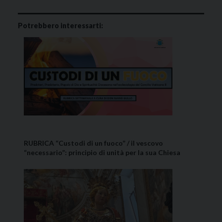
Potrebbero interessarti:
RUBRICA “Custodi di un fuoco” / il vescovo
“necessario”: principio di unità per la sua Chiesa