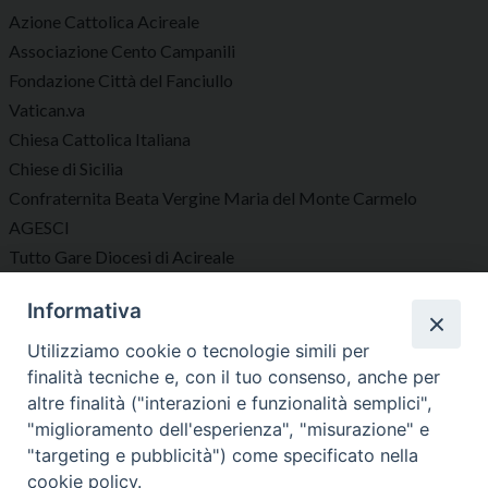
Azione Cattolica Acireale
Associazione Cento Campanili
Fondazione Città del Fanciullo
Vatican.va
Chiesa Cattolica Italiana
Chiese di Sicilia
Confraternita Beata Vergine Maria del Monte Carmelo
AGESCI
Tutto Gare Diocesi di Acireale
Informativa
Seguici su
Utilizziamo cookie o tecnologie simili per
finalità tecniche e, con il tuo consenso, anche per
altre finalità ("interazioni e funzionalità semplici",
"miglioramento dell'esperienza", "misurazione" e
"targeting e pubblicità") come specificato nella
Diocesi di Acireale
cookie policy.