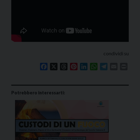
condividi su
Facebook
X
Threads
Pinterest
LinkedIn
WhatsApp
Telegram
Email
Print
Potrebbero interessarti: