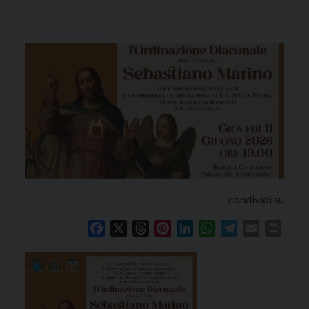
condividi su
Facebook
X
Threads
Pinterest
LinkedIn
WhatsApp
Telegram
Email
Print