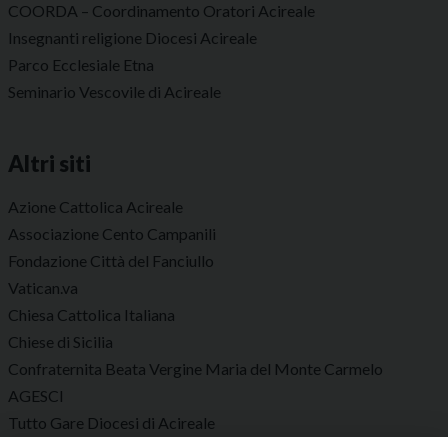
COORDA – Coordinamento Oratori Acireale
Insegnanti religione Diocesi Acireale
Parco Ecclesiale Etna
Seminario Vescovile di Acireale
Altri siti
Azione Cattolica Acireale
Associazione Cento Campanili
Fondazione Città del Fanciullo
Vatican.va
Chiesa Cattolica Italiana
Chiese di Sicilia
Confraternita Beata Vergine Maria del Monte Carmelo
AGESCI
Tutto Gare Diocesi di Acireale