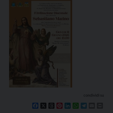
condividi su
Facebook
X
Threads
Pinterest
LinkedIn
WhatsApp
Telegram
Email
Print