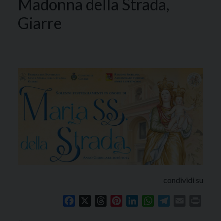
Madonna della Strada,
Giarre
condividi su
Facebook
X
Threads
Pinterest
LinkedIn
WhatsApp
Telegram
Email
Print