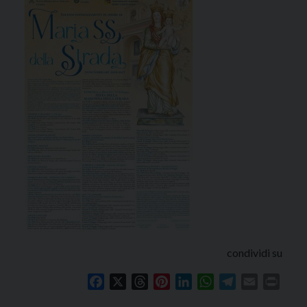
condividi su
Facebook
X
Threads
Pinterest
LinkedIn
WhatsApp
Telegram
Email
Print