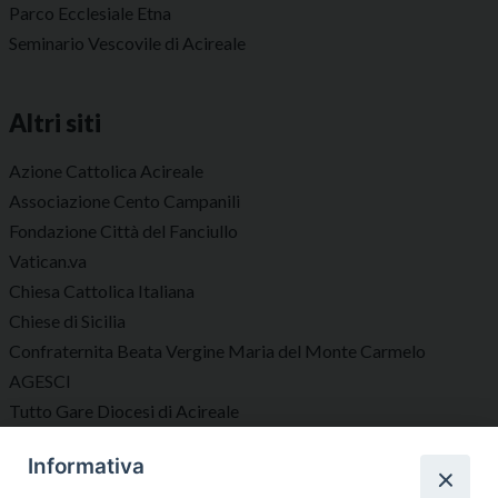
Parco Ecclesiale Etna
Seminario Vescovile di Acireale
Altri siti
Azione Cattolica Acireale
Associazione Cento Campanili
Fondazione Città del Fanciullo
Vatican.va
Chiesa Cattolica Italiana
Chiese di Sicilia
Confraternita Beata Vergine Maria del Monte Carmelo
AGESCI
Tutto Gare Diocesi di Acireale
Informativa
Seguici su