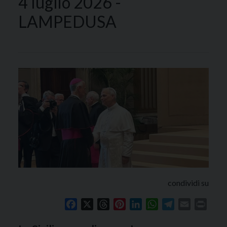
4 luglio 2026 -
LAMPEDUSA
condividi su
Facebook
X
Threads
Pinterest
LinkedIn
WhatsApp
Telegram
Email
Print