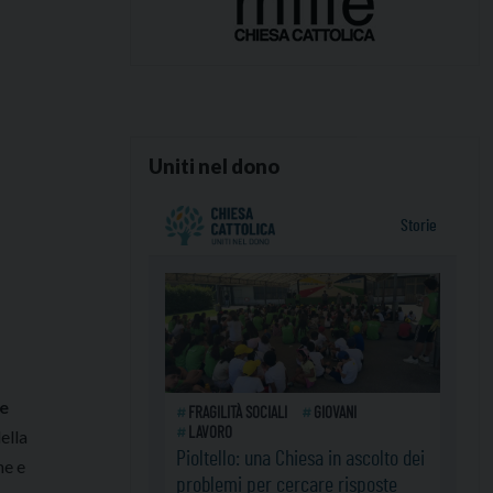
Uniti nel dono
Re
ella
ne e