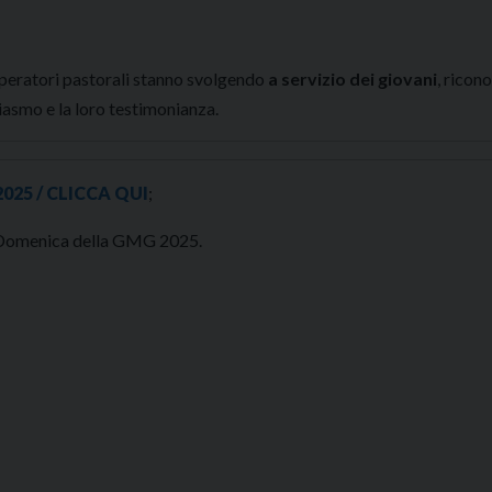
 operatori pastorali stanno svolgendo
a servizio dei giovani
, ricon
iasmo e la loro testimonianza.
2025 / CLICCA QUI
;
la Domenica della GMG 2025.