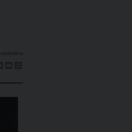
condividi su
In
atsApp
Telegram
Email
Print