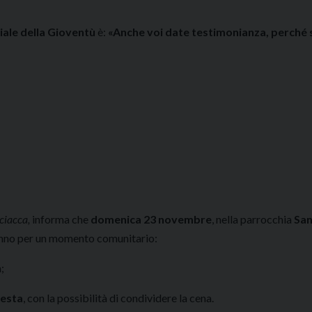
ale della Gioventù
è:
«Anche voi date testimonianza, perché 
ciacca,
informa che
domenica 23 novembre
, nella parrocchia
San
niranno per un momento comunitario:
;
festa
, con la possibilità di condividere la cena.