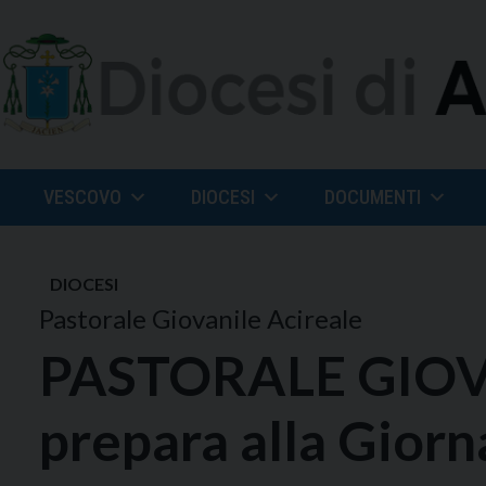
Skip
to
content
VESCOVO
DIOCESI
DOCUMENTI
DIOCESI
Pastorale Giovanile Acireale
PASTORALE GIOVAN
prepara alla Gior