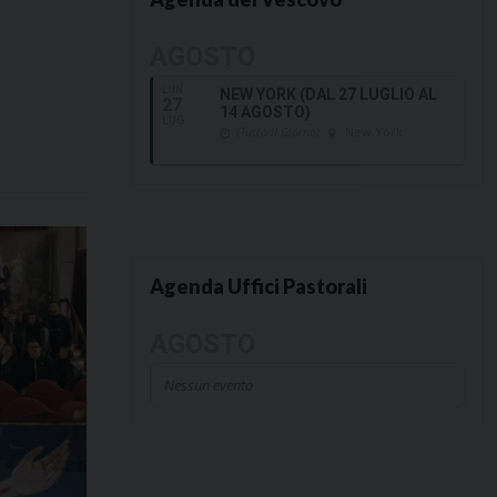
AGOSTO
LUN
NEW YORK (DAL 27 LUGLIO AL
27
14 AGOSTO)
LUG
(Tutto Il Giorno)
New York
Agenda Uffici Pastorali
AGOSTO
Nessun evento