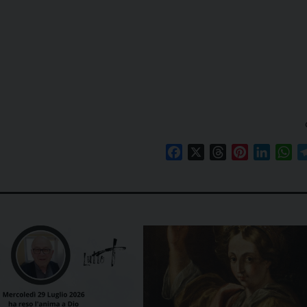
Facebook
X
Threads
Pinterest
Linked
Wh