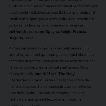
pubblico che di anno in anno sono andati a crescere, per
questa quinta edizione saranno
21 i cori partecipanti
e nell’elenco figura per la prima volta uno proveniente
dal
Brasile
che si esibirà insieme alle
formazioni
polifoniche europee
(
Spagna
,
Belgio
,
Francia
,
Bulgaria
,
Italia
).
Protagonisti saranno anche i
cori polifonici siciliani
,
ben
otto
, alcuni dei quali composti da voci bianche, a
conferma di quanto l’isola gode di una forte tradizione
nel canto corale, che si è radicata nel tempo. Altra
chicca dell’
edizione 2025
del “
The Sicily
International Choir Festival
” è rappresentata dal
numero di concerti che si concentreranno in diverse
città della Sicilia Orientale, mettendo, come ogni
Festival si rispetti, le bellezze delle chiese che
accoglieranno i cori.