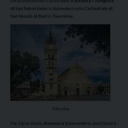
corali polifoniche si esibiranno in
Basilica Collegiata
di San Sebastiano
in
Acireale
e nella
Cattedrale di
San Nicolò di Bari
in
Taormina
.
Messina
Per il gran finale,
domenica 2 novembre
, quest’anno è