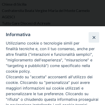
Chiese di Sicilia
Confraternita Beata Vergine Maria del Monte Carmelo
AGESCI
Tutto Gare Diocesi di Acireale
Informativa
Seguici su
Utilizziamo cookie o tecnologie simili per
finalità tecniche e, con il tuo consenso, anche per
altre finalità ("interazioni e funzionalità semplici",
"miglioramento dell'esperienza", "misurazione" e
"targeting e pubblicità") come specificato nella
Diocesi di Acireale
cookie policy.
Cliccando su "accetta" acconsenti all'utilizzo dei
cookie. Cliccando su "personalizza" puoi avere
maggiori informazioni sui cookie utilizzati e
personalizzare le tue preferenze. Cliccando su
"rifiuta" o chiudendo questa informativa proseguirai
Copyright © 2023 Diocesi di Acireale