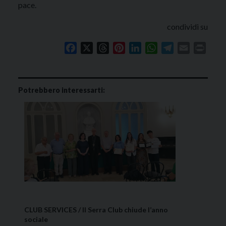
pace.
condividi su
Facebook
X
Threads
Pinterest
LinkedIn
WhatsApp
Telegram
Email
Print
Potrebbero interessarti:
CLUB SERVICES / Il Serra Club chiude l’anno
sociale