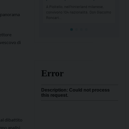
el panorama
rettore
 vescovo di
al dibattito
nno analisi