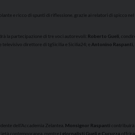
ante e ricco di spunti di riflessione, grazie ai relatori di spicco n
rà la partecipazione di tre voci autorevoli:
Roberto Gueli
, condi
 televisivo direttore di tgSicilia e Sicilia24; e
Antonino Raspanti
,
dente dell’Accademia Zelantea.
Monsignor Raspanti
contribuirà 
società contemporanea, mentre
i giornalisti Gueli e Cucuzza
offrira