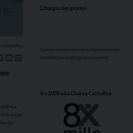
Liturgia del giorno
condividi su
Questo contenuto non è disponibile per
via delle tue
preferenze
sui cookie
In
atsApp
Telegram
Email
Print
one
8 x 1000 alla Chiesa Cattolica
nell’era
 di Acireale,
ine dei