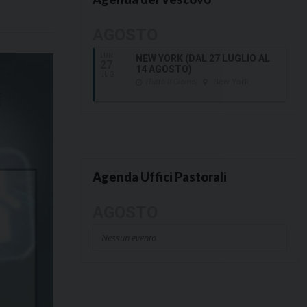
AGOSTO
LUN
NEW YORK (DAL 27 LUGLIO AL
27
14 AGOSTO)
LUG
(Tutto Il Giorno)
New York
Agenda Uffici Pastorali
AGOSTO
Nessun evento