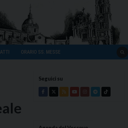
ATTI
ORARIO SS. MESSE
Seguici su
eale
Agenda del Vescovo