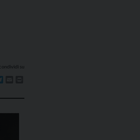
condividi su
In
atsApp
Telegram
Email
Print