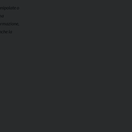
anipolate o
ama
formazione,
nche la