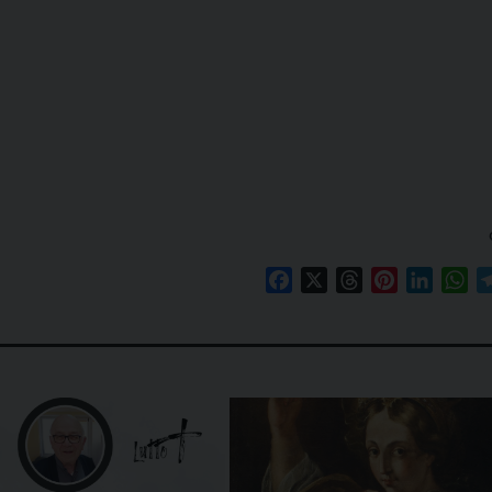
Facebook
X
Threads
Pinterest
Linked
Wh