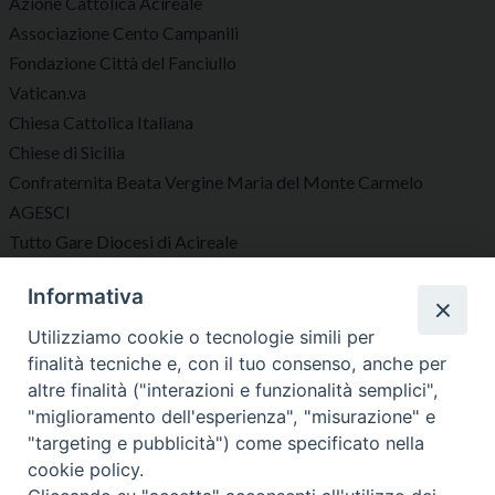
Azione Cattolica Acireale
Associazione Cento Campanili
Fondazione Città del Fanciullo
Vatican.va
Chiesa Cattolica Italiana
Chiese di Sicilia
Confraternita Beata Vergine Maria del Monte Carmelo
AGESCI
Tutto Gare Diocesi di Acireale
Informativa
Seguici su
Utilizziamo cookie o tecnologie simili per
finalità tecniche e, con il tuo consenso, anche per
altre finalità ("interazioni e funzionalità semplici",
"miglioramento dell'esperienza", "misurazione" e
"targeting e pubblicità") come specificato nella
Diocesi di Acireale
cookie policy.