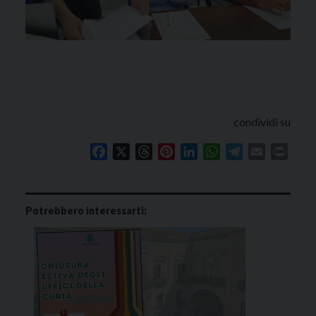
condividi su
Facebook
X
Threads
Pinterest
LinkedIn
WhatsApp
Telegram
Email
Print
Potrebbero interessarti: