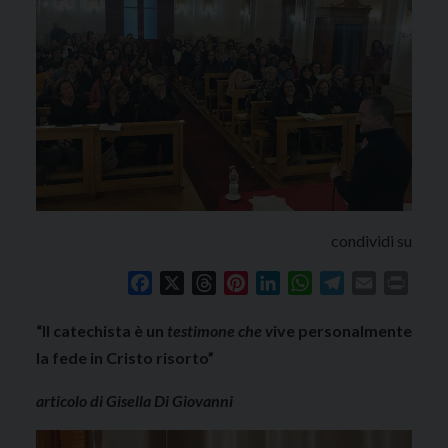
condividi su
Facebook
X
Threads
Pinterest
LinkedIn
WhatsApp
Telegram
Email
Print
“Il catechista è un
testimone che v
ive personalmente
la fede in Cristo risorto”
articolo di Gisella Di Giovanni