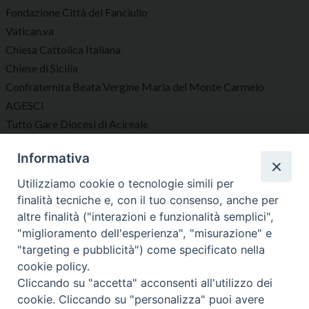
Fondazione Città del Fanciullo
Vatican.va
Chiesa Cattolica Italiana
Chiese di Sicilia
Confraternita Beata Vergine Maria del Monte Carmelo
AGESCI
Tutto Gare Diocesi di Acireale
Informativa
Seguici su
Utilizziamo cookie o tecnologie simili per
finalità tecniche e, con il tuo consenso, anche per
altre finalità ("interazioni e funzionalità semplici",
"miglioramento dell'esperienza", "misurazione" e
"targeting e pubblicità") come specificato nella
Diocesi di Acireale
cookie policy.
Cliccando su "accetta" acconsenti all'utilizzo dei
cookie. Cliccando su "personalizza" puoi avere