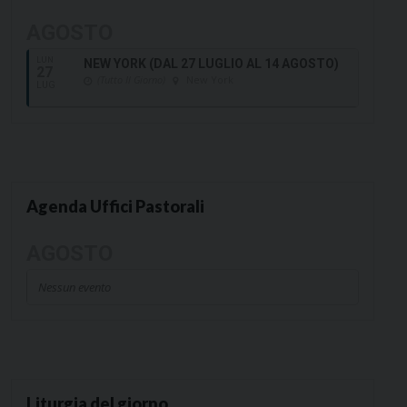
AGOSTO
LUN
NEW YORK (DAL 27 LUGLIO AL 14 AGOSTO)
27
(Tutto Il Giorno)
New York
LUG
Agenda Uffici Pastorali
AGOSTO
Nessun evento
Liturgia del giorno