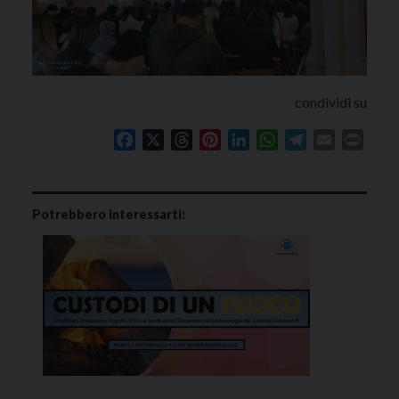
condividi su
Facebook
X
Threads
Pinterest
LinkedIn
WhatsApp
Telegram
Email
Print
Potrebbero interessarti: