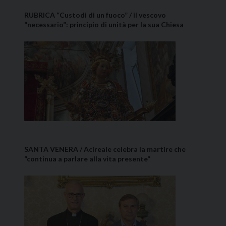
RUBRICA “Custodi di un fuoco” / il vescovo
“necessario”: principio di unità per la sua Chiesa
SANTA VENERA / Acireale celebra la martire che
“continua a parlare alla vita presente”