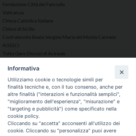
Fondazione Città del Fanciullo
Vatican.va
Chiesa Cattolica Italiana
Chiese di Sicilia
Confraternita Beata Vergine Maria del Monte Carmelo
AGESCI
Tutto Gare Diocesi di Acireale
Informativa
Seguici su
Utilizziamo cookie o tecnologie simili per
finalità tecniche e, con il tuo consenso, anche per
altre finalità ("interazioni e funzionalità semplici",
"miglioramento dell'esperienza", "misurazione" e
"targeting e pubblicità") come specificato nella
Diocesi di Acireale
cookie policy.
Cliccando su "accetta" acconsenti all'utilizzo dei
cookie. Cliccando su "personalizza" puoi avere