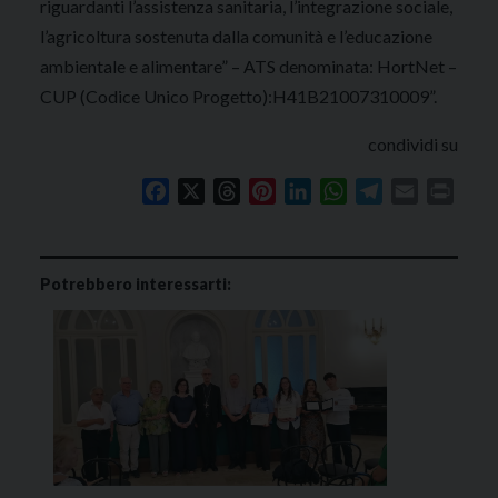
riguardanti l’assistenza sanitaria, l’integrazione sociale,
l’agricoltura sostenuta dalla comunità e l’educazione
ambientale e alimentare” – ATS denominata: HortNet –
CUP (Codice Unico Progetto):H41B21007310009”.
condividi su
Facebook
X
Threads
Pinterest
LinkedIn
WhatsApp
Telegram
Email
Print
Potrebbero interessarti: