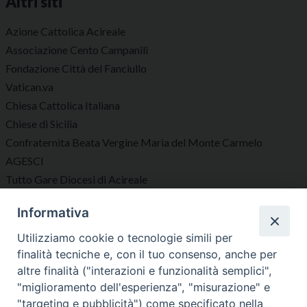
Altri siti
Azione Cattolica Acireale
Associazione Cento Campanili
Fondazione Città del Fanciullo
Vatican.va
Chiesa Cattolica Italiana
Chiese di Sicilia
Confraternita Beata Vergine Maria del Monte Carmelo
AGESCI
Tutto Gare Diocesi di Acireale
Informativa
Seguici su
Utilizziamo cookie o tecnologie simili per
finalità tecniche e, con il tuo consenso, anche per
altre finalità ("interazioni e funzionalità semplici",
"miglioramento dell'esperienza", "misurazione" e
"targeting e pubblicità") come specificato nella