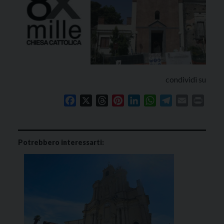
condividi su
Facebook
X
Threads
Pinterest
LinkedIn
WhatsApp
Telegram
Email
Print
Potrebbero interessarti: