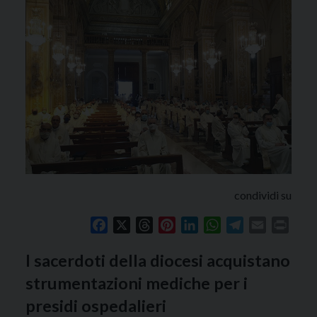
condividi su
Facebook
X
Threads
Pinterest
LinkedIn
WhatsApp
Telegram
Email
Print
I sacerdoti della diocesi acquistano
strumentazioni mediche per i
presidi ospedalieri