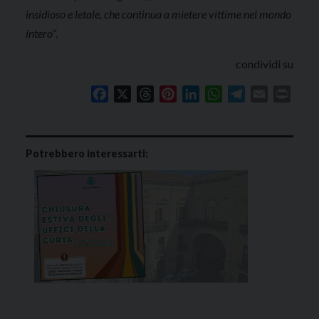
insidioso e letale, che continua a mietere vittime nel mondo
intero
“.
condividi su
Facebook
X
Threads
Pinterest
LinkedIn
WhatsApp
Telegram
Email
Print
Potrebbero interessarti: