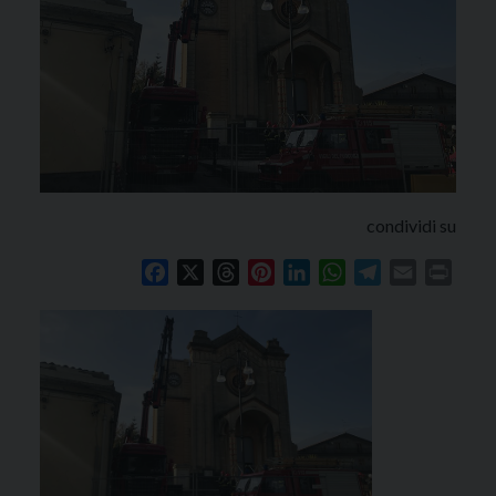
condividi su
Facebook
X
Threads
Pinterest
LinkedIn
WhatsApp
Telegram
Email
Print