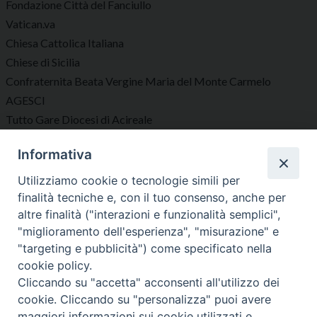
Fondazione Città del Fanciullo
Vatican.va
Chiesa Cattolica Italiana
Chiese di Sicilia
Confraternita Beata Vergine Maria del Monte Carmelo
AGESCI
Tutto Gare Diocesi di Acireale
Informativa
Seguici su
Utilizziamo cookie o tecnologie simili per
finalità tecniche e, con il tuo consenso, anche per
altre finalità ("interazioni e funzionalità semplici",
"miglioramento dell'esperienza", "misurazione" e
"targeting e pubblicità") come specificato nella
Diocesi di Acireale
cookie policy.
Cliccando su "accetta" acconsenti all'utilizzo dei
cookie. Cliccando su "personalizza" puoi avere
maggiori informazioni sui cookie utilizzati e