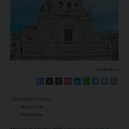
condividi su
Facebook
X
Threads
Pinterest
LinkedIn
WhatsApp
Telegram
Email
Print
Don Vittorio Rocca,
decano San
Sebastiano
Mercoledì 3 giugno
2020
, nella Curia Vescovile di