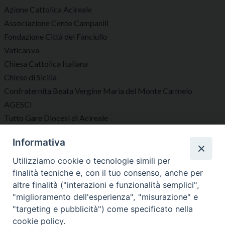
Azione Cattolica Acireale
Associazione Cento Campanili
Fondazione Città del Fanciullo
Vatican.va
Chiesa Cattolica Italiana
Chiese di Sicilia
Confraternita Beata Vergine Maria del Monte Carmelo
AGESCI
Tutto Gare Diocesi di Acireale
Informativa
Seguici su
Utilizziamo cookie o tecnologie simili per
finalità tecniche e, con il tuo consenso, anche per
altre finalità ("interazioni e funzionalità semplici",
"miglioramento dell'esperienza", "misurazione" e
"targeting e pubblicità") come specificato nella
Diocesi di Acireale
cookie policy.