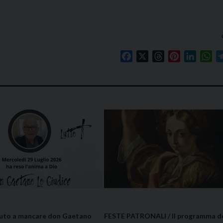
Facebook
X
Threads
Pinterest
Linked
Wh
nuto a mancare don Gaetano
FESTE PATRONALI / Il programma de