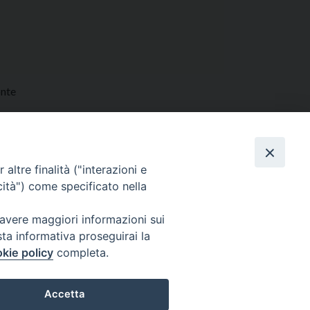
onte
altre finalità ("interazioni e
cità") come specificato nella
 avere maggiori informazioni sui
sta informativa proseguirai la
kie policy
completa.
i
Orario SS. Messe
Accetta