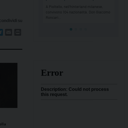
condividi su
In
atsApp
Telegram
Email
Print
lla