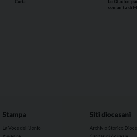
Curia
Lo Giudice, pa
comunità di M
Stampa
Siti diocesani
La Voce dell’ Jonio
Archivio Storico Dioc
Avvenire
Caritas di Acireale