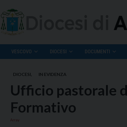
Skip
to
content
VESCOVO
DIOCESI
DOCUMENTI
DIOCESI
,
IN EVIDENZA
Ufficio pastorale
Formativo
Array