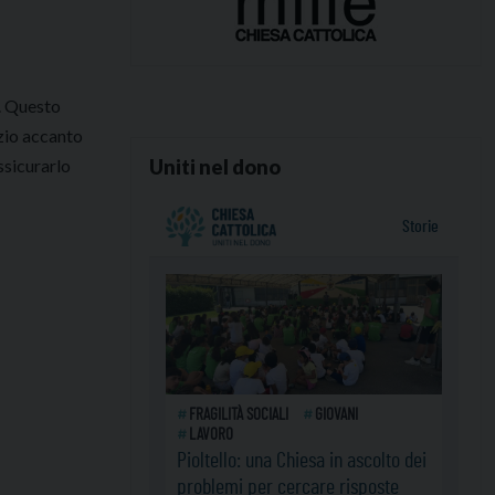
a. Questo
izio accanto
ssicurarlo
Uniti nel dono