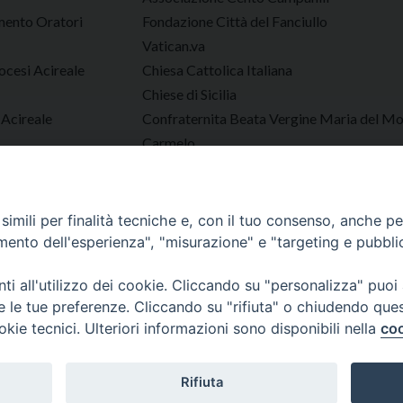
ento Oratori
Fondazione Città del Fanciullo
Vatican.va
ocesi Acireale
Chiesa Cattolica Italiana
Chiese di Sicilia
 Acireale
Confraternita Beata Vergine Maria del M
Carmelo
AGESCI
Tutto Gare Diocesi di Acireale
imili per finalità tecniche e, con il tuo consenso, anche per 
amento dell'esperienza", "misurazione" e "targeting e pubbli
Diocesi di Acireale
i all'utilizzo dei cookie. Cliccando su "personalizza" puoi
re le tue preferenze. Cliccando su "rifiuta" o chiudendo que
okie tecnici. Ulteriori informazioni sono disponibili nella
coo
Documenti
Parrocchie
Tutte le News
Approfondimenti
Contatt
Rifiuta
Copyright © 2023 Diocesi di Acireale