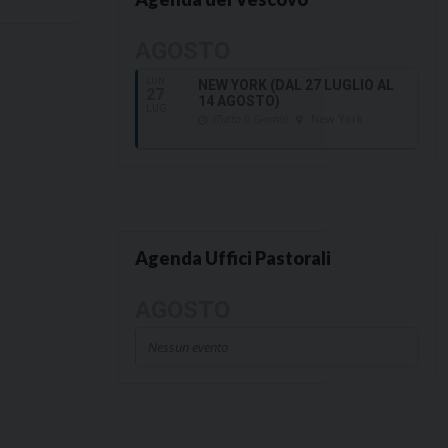
AGOSTO
LUN
NEW YORK (DAL 27 LUGLIO AL
27
14 AGOSTO)
LUG
(Tutto Il Giorno)
New York
Agenda Uffici Pastorali
AGOSTO
Nessun evento