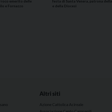
rroco emerito delle
festa di Santa Venera, patrona della
ilo e Fornazzo
e della Diocesi
Altri siti
esano
Azione Cattolica Acireale
Associazione Cento Campanili