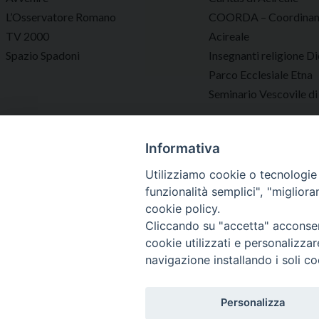
L’Osservatore Romano
COORDA – Coordinam
TV 2000
Acireale
Spazio Spadoni
Insegnanti religione Di
Parco Ecclesiale Etna
Seminario Vescovile di
Informativa
Utilizziamo cookie o tecnologie s
funzionalità semplici", "miglior
cookie policy.
Cliccando su "accetta" acconsent
cookie utilizzati e personalizza
navigazione installando i soli co
Vescovo
Diocesi
Personalizza