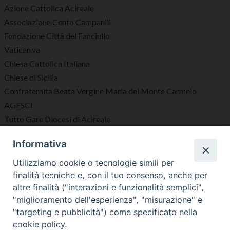
Azione Cattolica Acireale
Associazione Cento Campanili
Fondazione Città del Fanciullo
Vatican.va
Chiesa Cattolica Italiana
Chiese di Sicilia
Confraternita Beata Vergine Maria del Monte Carmelo
AGESCI
Tutto Gare Diocesi di Acireale
Informativa
Seguici su
Utilizziamo cookie o tecnologie simili per
finalità tecniche e, con il tuo consenso, anche per
altre finalità ("interazioni e funzionalità semplici",
"miglioramento dell'esperienza", "misurazione" e
"targeting e pubblicità") come specificato nella
Diocesi di Acireale
cookie policy.