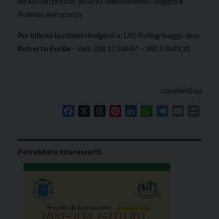
Inclusi nel prezzo: polizza Annullamento viaggio e
Pullman Aeroporto
Per info ed iscrizioni rivolgersi
a: Uff. Pellegrinaggi,
don
Roberto Fucile
– cell. 328 1234647 – 340 5364131
condividi su
Facebook
X
Threads
Pinterest
LinkedIn
WhatsApp
Telegram
Email
Print
Potrebbero interessarti: