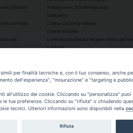
ento Oratori
Fondazione Città del Fanciullo
Vatican.va
ocesi Acireale
Chiesa Cattolica Italiana
Chiese di Sicilia
 Acireale
Confraternita Beata Vergine Maria del M
Carmelo
AGESCI
Tutto Gare Diocesi di Acireale
imili per finalità tecniche e, con il tuo consenso, anche per 
amento dell'esperienza", "misurazione" e "targeting e pubbli
Diocesi di Acireale
i all'utilizzo dei cookie. Cliccando su "personalizza" puoi
re le tue preferenze. Cliccando su "rifiuta" o chiudendo que
okie tecnici. Ulteriori informazioni sono disponibili nella
coo
Documenti
Parrocchie
Tutte le News
Approfondimenti
Contatt
Rifiuta
Copyright © 2023 Diocesi di Acireale