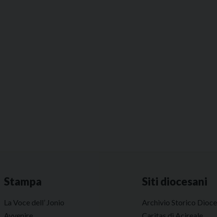
Stampa
Siti diocesani
La Voce dell’ Jonio
Archivio Storico Dioc
Avvenire
Caritas di Acireale