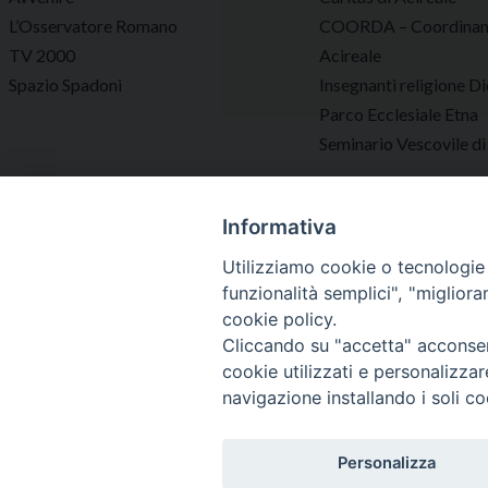
L’Osservatore Romano
COORDA – Coordinam
TV 2000
Acireale
Spazio Spadoni
Insegnanti religione Di
Parco Ecclesiale Etna
Seminario Vescovile di
Informativa
Utilizziamo cookie o tecnologie s
funzionalità semplici", "miglior
cookie policy.
Cliccando su "accetta" acconsent
cookie utilizzati e personalizza
navigazione installando i soli co
Vescovo
Diocesi
Personalizza