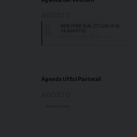
AGOSTO
LUN
NEW YORK (DAL 27 LUGLIO AL
27
14 AGOSTO)
LUG
(Tutto Il Giorno)
New York
Agenda Uffici Pastorali
AGOSTO
Nessun evento