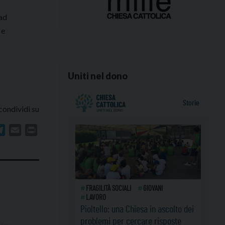
 ad
 e
Uniti nel dono
condividi su
In
atsApp
Telegram
Email
Print