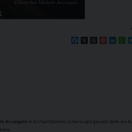
Facebook
X
Threads
Pinterest
Linked
Wh
le Arcangelo
in Aci Sant’Antonio. Si terrà ogni giovedì dalle ore 8.
ivina.