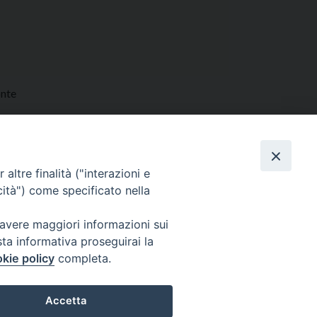
onte
altre finalità ("interazioni e
cità") come specificato nella
 avere maggiori informazioni sui
sta informativa proseguirai la
kie policy
completa.
i
Orario SS. Messe
Accetta