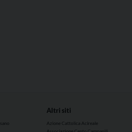
Altri siti
esano
Azione Cattolica Acireale
Associazione Cento Campanili