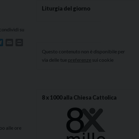
Liturgia del giorno
condividi su
In
atsApp
Telegram
Email
Print
Questo contenuto non è disponibile per
via delle tue
preferenze
sui cookie
8 x 1000 alla Chiesa Cattolica
oo alle ore