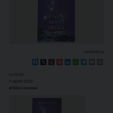
condividi su
Facebook
X
Threads
Pinterest
LinkedIn
WhatsApp
Telegram
Email
Print
La Sicilia
4 agosto 2018
di Rita Caramma