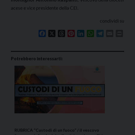
acese e vice presidente della CEI.
condividi su
Facebook
X
Threads
Pinterest
LinkedIn
WhatsApp
Telegram
Email
Print
Potrebbero interessarti:
RUBRICA “Custodi di un fuoco” / il vescovo