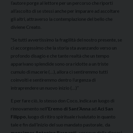
l’autore porge al lettore per un percorso che riporti
all’ascolto di se stessi anche per imparare ad ascoltare
gli altri, attraverso la contemplazione del bello che
diviene Creato.
“Se tutti avvertissimo la fragilità del nostro presente, se
ci accorgessimo che la storia sta avanzando verso un
profondo disagio e che tante realtà che un tempo
apparivano splendide sono ora ridotte a un triste
cumulo di macerie (…), allora ci sentiremmo tutti
coinvolti e sentiremmo dentro l’urgenza di
intraprendere un nuovo inizio (…)”
E per fare ciò, lo stesso don Coco, indica un luogo di
rinnovamento nell
’Eremo di Sant’Anna
ad
Aci San
Filippo
, luogo di ritiro spirituale rivalutato in quanto
tale e fin dall’inizio del suo mandato pastorale, da
monsignor Antonino Raspanti
, vescovo della diocesi