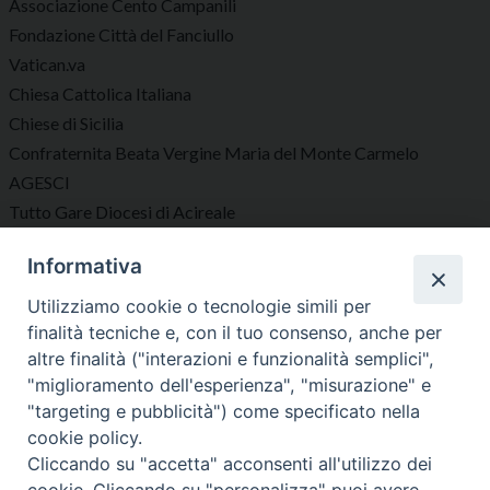
Associazione Cento Campanili
Fondazione Città del Fanciullo
Vatican.va
Chiesa Cattolica Italiana
Chiese di Sicilia
Confraternita Beata Vergine Maria del Monte Carmelo
AGESCI
Tutto Gare Diocesi di Acireale
Informativa
Seguici su
Utilizziamo cookie o tecnologie simili per
finalità tecniche e, con il tuo consenso, anche per
altre finalità ("interazioni e funzionalità semplici",
"miglioramento dell'esperienza", "misurazione" e
"targeting e pubblicità") come specificato nella
Diocesi di Acireale
cookie policy.
Cliccando su "accetta" acconsenti all'utilizzo dei