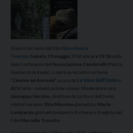
Dopo il successo del film
Nove Anni a
Tientsin
,
Sabato 19 maggio
2018 alle
ore 19.30
nella
Sala Conferenze dell’
Associazione Condorelli
(Piazza
Duomo di Acireale), si terrà un incontro sul tema
“
Cinema ad Acireale”
, a cura de
La Voce dell’Jonio
e
ACV
(arte- comunicazione-visiva). Moderatore sarà
Giuseppe Vecchio,
direttore de La Voce dell’Jonio;
relatori saranno:
Rita Messina
giornalista,
Maria
Lombardo
giornalista esperta di cinema e il regista del
Film
Marcello Trovato
.
A grande richiesta, il
24 maggio
2018 al
Multisala