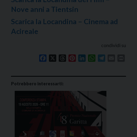
Nove anni a Tientsin
Scarica la Locandina – Cinema ad
Acireale
condividi su
Facebook
X
Threads
Pinterest
LinkedIn
WhatsApp
Telegram
Email
Print
Potrebbero interessarti: