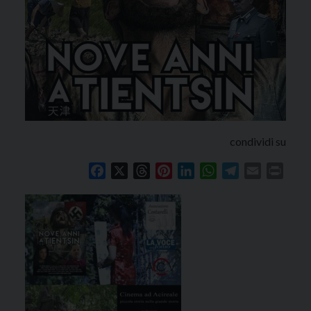
condividi su
Facebook
X
Threads
Pinterest
LinkedIn
WhatsApp
Telegram
Email
Print